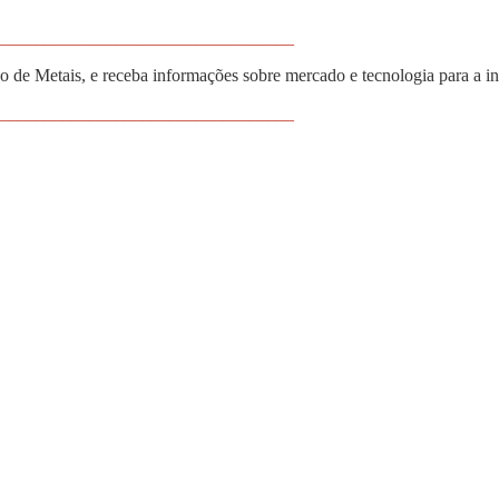
_________________________________
 de Metais, e receba informações sobre mercado e tecnologia para a i
_________________________________