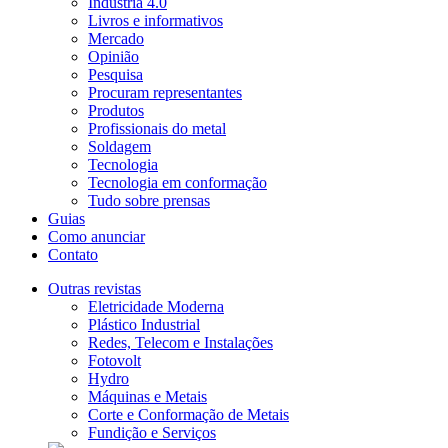
Indústria 4.0
Livros e informativos
Mercado
Opinião
Pesquisa
Procuram representantes
Produtos
Profissionais do metal
Soldagem
Tecnologia
Tecnologia em conformação
Tudo sobre prensas
Guias
Como anunciar
Contato
Outras revistas
Eletricidade Moderna
Plástico Industrial
Redes, Telecom e Instalações
Fotovolt
Hydro
Máquinas e Metais
Corte e Conformação de Metais
Fundição e Serviços