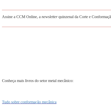
_______________________________________________________
Assine a CCM Online, a
newsletter
quinzenal da Corte e Conformação
_______________________________________________________
Conheça mais livros do setor metal mecânico:
Tudo sobre conformação mecânica