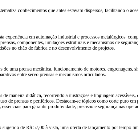
istematiza conhecimentos que antes estavam dispersos, facilitando o ace
sta experiência em automação industrial e processos metalúrgicos, comp
e prensas, componentes, limitações estruturais e mecanismos de seguran
isões no chão de fábrica e no desenvolvimento de projetos.
 de uma prensa mecânica, funcionamento de motores, engrenagens, sist
arativos entre servo prensas e mecanismos articulados.
de maneira didática, recorrendo a ilustrações e linguagem acessíveis, 
 uso de prensas e periféricos. Destacam-se tópicos como corte puro em 
 essenciais para garantir produtividade, precisão e segurança nas operaç
 sugerido de R$ 57,00 à vista, uma oferta de lançamento por tempo li