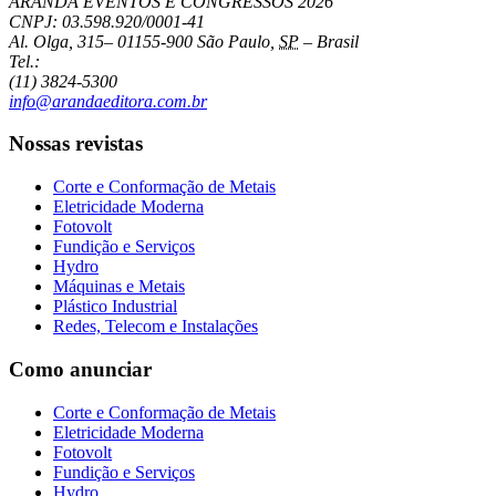
ARANDA EVENTOS E CONGRESSOS
2026
CNPJ: 03.598.920/0001-41
Al. Olga, 315
–
01155-900
São Paulo
,
SP
–
Brasil
Tel.:
(11) 3824-5300
info@arandaeditora.com.br
Nossas revistas
Corte e Conformação de Metais
Eletricidade Moderna
Fotovolt
Fundição e Serviços
Hydro
Máquinas e Metais
Plástico Industrial
Redes, Telecom e Instalações
Como anunciar
Corte e Conformação de Metais
Eletricidade Moderna
Fotovolt
Fundição e Serviços
Hydro