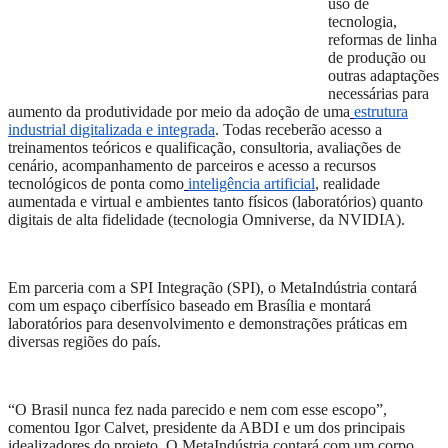
uso de
tecnologia,
reformas de linha
de produção ou
outras adaptações
necessárias para
aumento da produtividade por meio da adoção de uma
estrutura
industrial digitalizada e integrada
. Todas receberão acesso a
treinamentos teóricos e qualificação, consultoria, avaliações de
cenário, acompanhamento de parceiros e acesso a recursos
tecnológicos de ponta como
inteligência artificial
, realidade
aumentada e virtual e ambientes tanto físicos (laboratórios) quanto
digitais de alta fidelidade (tecnologia Omniverse, da NVIDIA).
Em parceria com a SPI Integração (SPI), o MetaIndústria contará
com um espaço ciberfísico baseado em Brasília e montará
laboratórios para desenvolvimento e demonstrações práticas em
diversas regiões do país.
“
O Brasil nunca fez nada parecido e nem com esse escopo”,
comentou Igor Calvet, presidente da ABDI e um dos principais
idealizadores do projeto. O MetaIndústria contará com um corpo