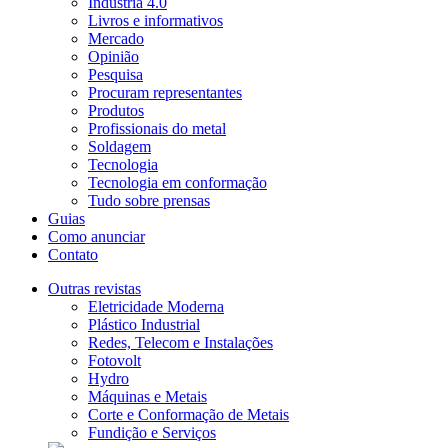
Indústria 4.0
Livros e informativos
Mercado
Opinião
Pesquisa
Procuram representantes
Produtos
Profissionais do metal
Soldagem
Tecnologia
Tecnologia em conformação
Tudo sobre prensas
Guias
Como anunciar
Contato
Outras revistas
Eletricidade Moderna
Plástico Industrial
Redes, Telecom e Instalações
Fotovolt
Hydro
Máquinas e Metais
Corte e Conformação de Metais
Fundição e Serviços