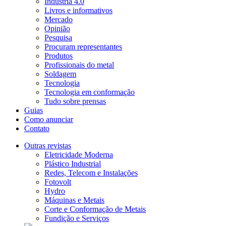
Indústria 4.0
Livros e informativos
Mercado
Opinião
Pesquisa
Procuram representantes
Produtos
Profissionais do metal
Soldagem
Tecnologia
Tecnologia em conformação
Tudo sobre prensas
Guias
Como anunciar
Contato
Outras revistas
Eletricidade Moderna
Plástico Industrial
Redes, Telecom e Instalações
Fotovolt
Hydro
Máquinas e Metais
Corte e Conformação de Metais
Fundição e Serviços