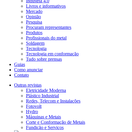
Indústria 4.0
Livros e informativos
Mercado
Opinião
Pesquisa
Procuram representantes
Produtos
Profissionais do metal
Soldagem
Tecnologia
Tecnologia em conformação
Tudo sobre prensas
Guias
Como anunciar
Contato
Outras revistas
Eletricidade Moderna
Plástico Industrial
Redes, Telecom e Instalações
Fotovolt
Hydro
Máquinas e Metais
Corte e Conformação de Metais
Fundição e Serviços