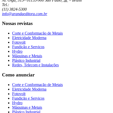
Al. Olga, 315
–
01155-900
São Paulo
,
SP
–
Brasil
Tel.:
(11) 3824-5300
info@arandaeditora.com.br
Nossas revistas
Corte e Conformação de Metais
Eletricidade Moderna
Fotovolt
Fundição e Serviços
Hydro
Máquinas e Metais
Plástico Industrial
Redes, Telecom e Instalações
Como anunciar
Corte e Conformação de Metais
Eletricidade Moderna
Fotovolt
Fundição e Serviços
Hydro
Máquinas e Metais
Plástico Industrial