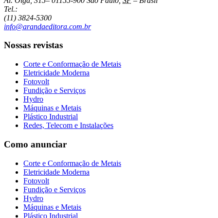
Al. Olga, 315
–
01155-900
São Paulo
,
SP
–
Brasil
Tel.:
(11) 3824-5300
info@arandaeditora.com.br
Nossas revistas
Corte e Conformação de Metais
Eletricidade Moderna
Fotovolt
Fundição e Serviços
Hydro
Máquinas e Metais
Plástico Industrial
Redes, Telecom e Instalações
Como anunciar
Corte e Conformação de Metais
Eletricidade Moderna
Fotovolt
Fundição e Serviços
Hydro
Máquinas e Metais
Plástico Industrial