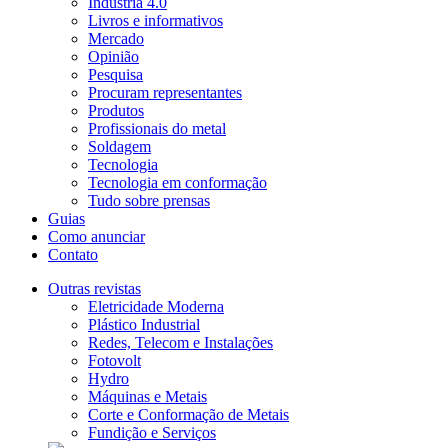
Indústria 4.0
Livros e informativos
Mercado
Opinião
Pesquisa
Procuram representantes
Produtos
Profissionais do metal
Soldagem
Tecnologia
Tecnologia em conformação
Tudo sobre prensas
Guias
Como anunciar
Contato
Outras revistas
Eletricidade Moderna
Plástico Industrial
Redes, Telecom e Instalações
Fotovolt
Hydro
Máquinas e Metais
Corte e Conformação de Metais
Fundição e Serviços