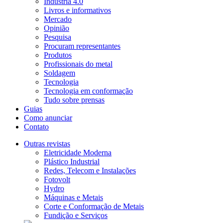
Indústria 4.0
Livros e informativos
Mercado
Opinião
Pesquisa
Procuram representantes
Produtos
Profissionais do metal
Soldagem
Tecnologia
Tecnologia em conformação
Tudo sobre prensas
Guias
Como anunciar
Contato
Outras revistas
Eletricidade Moderna
Plástico Industrial
Redes, Telecom e Instalações
Fotovolt
Hydro
Máquinas e Metais
Corte e Conformação de Metais
Fundição e Serviços