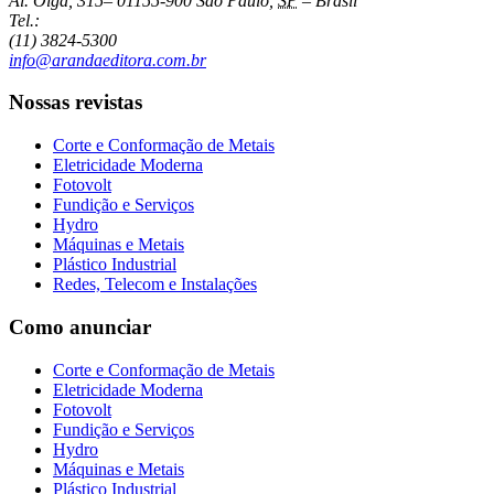
Al. Olga, 315
–
01155-900
São Paulo
,
SP
–
Brasil
Tel.:
(11) 3824-5300
info@arandaeditora.com.br
Nossas revistas
Corte e Conformação de Metais
Eletricidade Moderna
Fotovolt
Fundição e Serviços
Hydro
Máquinas e Metais
Plástico Industrial
Redes, Telecom e Instalações
Como anunciar
Corte e Conformação de Metais
Eletricidade Moderna
Fotovolt
Fundição e Serviços
Hydro
Máquinas e Metais
Plástico Industrial