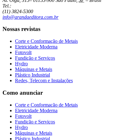
Al. Olga, 315
–
01155-900
São Paulo
,
SP
–
Brasil
Tel.:
(11) 3824-5300
info@arandaeditora.com.br
Nossas revistas
Corte e Conformação de Metais
Eletricidade Moderna
Fotovolt
Fundição e Serviços
Hydro
Máquinas e Metais
Plástico Industrial
Redes, Telecom e Instalações
Como anunciar
Corte e Conformação de Metais
Eletricidade Moderna
Fotovolt
Fundição e Serviços
Hydro
Máquinas e Metais
Plástico Industrial