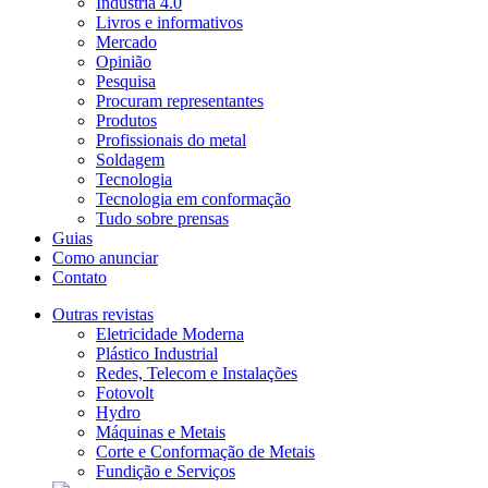
Indústria 4.0
Livros e informativos
Mercado
Opinião
Pesquisa
Procuram representantes
Produtos
Profissionais do metal
Soldagem
Tecnologia
Tecnologia em conformação
Tudo sobre prensas
Guias
Como anunciar
Contato
Outras revistas
Eletricidade Moderna
Plástico Industrial
Redes, Telecom e Instalações
Fotovolt
Hydro
Máquinas e Metais
Corte e Conformação de Metais
Fundição e Serviços