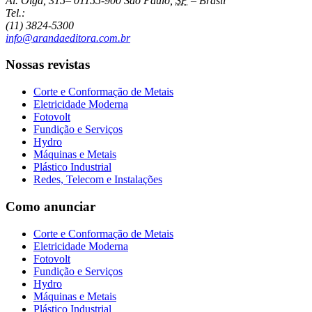
Al. Olga, 315
–
01155-900
São Paulo
,
SP
–
Brasil
Tel.:
(11) 3824-5300
info@arandaeditora.com.br
Nossas revistas
Corte e Conformação de Metais
Eletricidade Moderna
Fotovolt
Fundição e Serviços
Hydro
Máquinas e Metais
Plástico Industrial
Redes, Telecom e Instalações
Como anunciar
Corte e Conformação de Metais
Eletricidade Moderna
Fotovolt
Fundição e Serviços
Hydro
Máquinas e Metais
Plástico Industrial