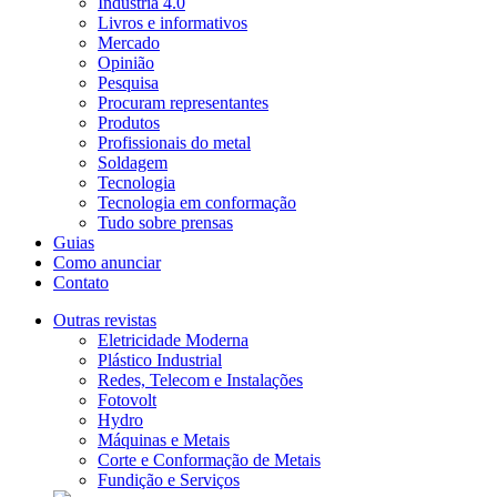
Indústria 4.0
Livros e informativos
Mercado
Opinião
Pesquisa
Procuram representantes
Produtos
Profissionais do metal
Soldagem
Tecnologia
Tecnologia em conformação
Tudo sobre prensas
Guias
Como anunciar
Contato
Outras revistas
Eletricidade Moderna
Plástico Industrial
Redes, Telecom e Instalações
Fotovolt
Hydro
Máquinas e Metais
Corte e Conformação de Metais
Fundição e Serviços