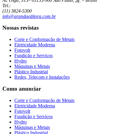
Al. Olga, 315
–
01155-900
São Paulo
,
SP
–
Brasil
Tel.:
(11) 3824-5300
info@arandaeditora.com.br
Nossas revistas
Corte e Conformação de Metais
Eletricidade Moderna
Fotovolt
Fundição e Serviços
Hydro
Máquinas e Metais
Plástico Industrial
Redes, Telecom e Instalações
Como anunciar
Corte e Conformação de Metais
Eletricidade Moderna
Fotovolt
Fundição e Serviços
Hydro
Máquinas e Metais
Plástico Industrial