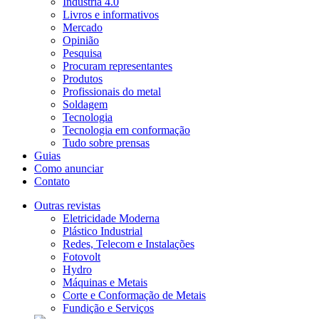
Indústria 4.0
Livros e informativos
Mercado
Opinião
Pesquisa
Procuram representantes
Produtos
Profissionais do metal
Soldagem
Tecnologia
Tecnologia em conformação
Tudo sobre prensas
Guias
Como anunciar
Contato
Outras revistas
Eletricidade Moderna
Plástico Industrial
Redes, Telecom e Instalações
Fotovolt
Hydro
Máquinas e Metais
Corte e Conformação de Metais
Fundição e Serviços