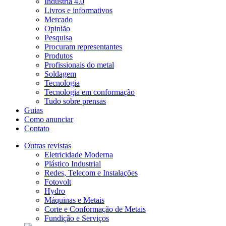
Indústria 4.0
Livros e informativos
Mercado
Opinião
Pesquisa
Procuram representantes
Produtos
Profissionais do metal
Soldagem
Tecnologia
Tecnologia em conformação
Tudo sobre prensas
Guias
Como anunciar
Contato
Outras revistas
Eletricidade Moderna
Plástico Industrial
Redes, Telecom e Instalações
Fotovolt
Hydro
Máquinas e Metais
Corte e Conformação de Metais
Fundição e Serviços