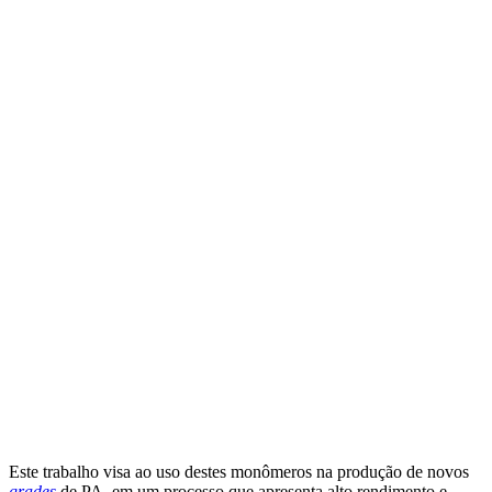
Este trabalho visa ao uso destes monômeros na produção de novos
grades
de PA, em um processo que apresenta alto rendimento e