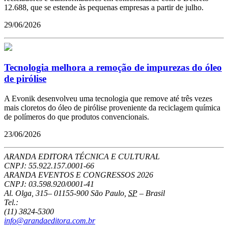
12.688, que se estende às pequenas empresas a partir de julho.
29/06/2026
Tecnologia melhora a remoção de impurezas do óleo
de pirólise
A Evonik desenvolveu uma tecnologia que remove até três vezes
mais cloretos do óleo de pirólise proveniente da reciclagem química
de polímeros do que produtos convencionais.
23/06/2026
ARANDA EDITORA TÉCNICA E CULTURAL
CNPJ: 55.922.157.0001-66
ARANDA EVENTOS E CONGRESSOS
2026
CNPJ: 03.598.920/0001-41
Al. Olga, 315
–
01155-900
São Paulo
,
SP
–
Brasil
Tel.:
(11) 3824-5300
info@arandaeditora.com.br