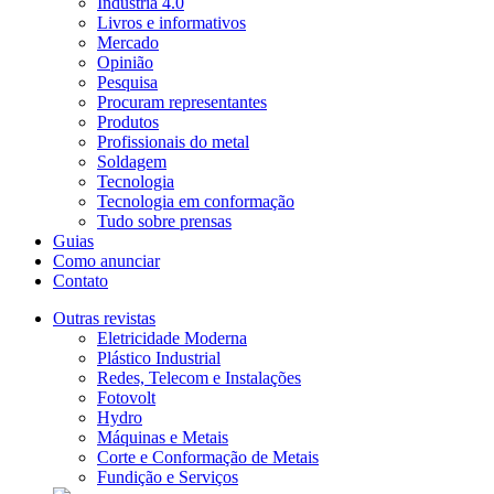
Indústria 4.0
Livros e informativos
Mercado
Opinião
Pesquisa
Procuram representantes
Produtos
Profissionais do metal
Soldagem
Tecnologia
Tecnologia em conformação
Tudo sobre prensas
Guias
Como anunciar
Contato
Outras revistas
Eletricidade Moderna
Plástico Industrial
Redes, Telecom e Instalações
Fotovolt
Hydro
Máquinas e Metais
Corte e Conformação de Metais
Fundição e Serviços