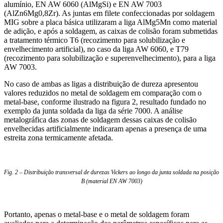
alumínio, EN AW 6060 (AlMgSi) e EN AW 7003
(AlZn6Mg0,8Zr). As juntas em filete confeccionadas por soldagem
MIG sobre a placa básica utilizaram a liga AlMg5Mn como material
de adição, e após a soldagem, as caixas de colisão foram submetidas
a tratamento térmico T6 (recozimento para solubilização e
envelhecimento artificial), no caso da liga AW 6060, e T79
(recozimento para solubilização e superenvelhecimento), para a liga
AW 7003.
No caso de ambas as ligas a distribuição de dureza apresentou
valores reduzidos no metal de soldagem em comparação com o
metal-base, conforme ilustrado na figura 2, resultado fundado no
exemplo da junta soldada da liga da série 7000. A análise
metalográfica das zonas de soldagem dessas caixas de colisão
envelhecidas artificialmente indicaram apenas a presença de uma
estreita zona termicamente afetada.
Fig. 2 – Distribuição transversal de durezas Vickers ao longo da junta soldada na posição
B (material EN AW 7003)
Portanto, apenas o metal-base e o metal de soldagem foram