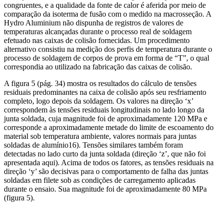
congruentes, e a qualidade da fonte de calor é aferida por meio de
comparação da isoterma de fusão com o medido na macrosseção. A
Hydro Aluminium não dispunha de registros de valores de
temperaturas alcançadas durante o processo real de soldagem
efetuado nas caixas de colisão fornecidas. Um procedimento
alternativo consistiu na medição dos perfis de temperatura durante o
processo de soldagem de corpos de prova em forma de “T”, o qual
correspondia ao utilizado na fabricação das caixas de colisão.
A figura 5 (pág. 34) mostra os resultados do cálculo de tensões
residuais predominantes na caixa de colisão após seu resfriamento
completo, logo depois da soldagem. Os valores na direção ‘x’
correspondem às tensões residuais longitudinais no lado longo da
junta soldada, cuja magnitude foi de aproximadamente 120 MPa e
corresponde a aproximadamente metade do limite de escoamento do
material sob temperatura ambiente, valores normais para juntas
soldadas de alumínio16). Tensões similares também foram
detectadas no lado curto da junta soldada (direção ‘z’, que não foi
apresentada aqui). Acima de todos os fatores, as tensões residuais na
direção ‘y’ são decisivas para o comportamento de falha das juntas
soldadas em filete sob as condições de carregamento aplicadas
durante o ensaio. Sua magnitude foi de aproximadamente 80 MPa
(figura 5).