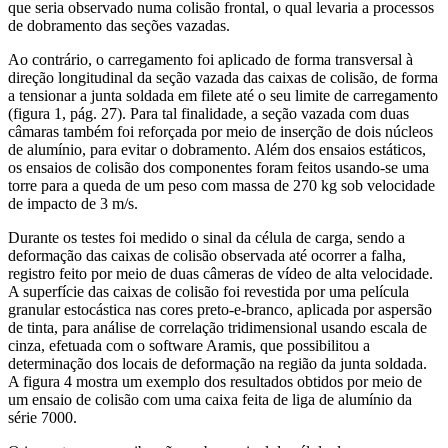
que seria observado numa colisão frontal, o qual levaria a processos
de dobramento das seções vazadas.
Ao contrário, o carregamento foi aplicado de forma transversal à
direção longitudinal da seção vazada das caixas de colisão, de forma
a tensionar a junta soldada em filete até o seu limite de carregamento
(figura 1, pág. 27). Para tal finalidade, a seção vazada com duas
câmaras também foi reforçada por meio de inserção de dois núcleos
de alumínio, para evitar o dobramento. Além dos ensaios estáticos,
os ensaios de colisão dos componentes foram feitos usando-se uma
torre para a queda de um peso com massa de 270 kg sob velocidade
de impacto de 3 m/s.
Durante os testes foi medido o sinal da célula de carga, sendo a
deformação das caixas de colisão observada até ocorrer a falha,
registro feito por meio de duas câmeras de vídeo de alta velocidade.
A superfície das caixas de colisão foi revestida por uma película
granular estocástica nas cores preto-e-branco, aplicada por aspersão
de tinta, para análise de correlação tridimensional usando escala de
cinza, efetuada com o software Aramis, que possibilitou a
determinação dos locais de deformação na região da junta soldada.
A figura 4 mostra um exemplo dos resultados obtidos por meio de
um ensaio de colisão com uma caixa feita de liga de alumínio da
série 7000.