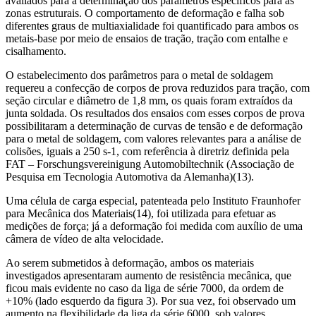
avaliados para a determinação dos parâmetros específicos para as
zonas estruturais. O comportamento de deformação e falha sob
diferentes graus de multiaxialidade foi quantificado para ambos os
metais-base por meio de ensaios de tração, tração com entalhe e
cisalhamento.
O estabelecimento dos parâmetros para o metal de soldagem
requereu a confecção de corpos de prova reduzidos para tração, com
seção circular e diâmetro de 1,8 mm, os quais foram extraídos da
junta soldada. Os resultados dos ensaios com esses corpos de prova
possibilitaram a determinação de curvas de tensão e de deformação
para o metal de soldagem, com valores relevantes para a análise de
colisões, iguais a 250 s-1, com referência à diretriz definida pela
FAT – Forschungsvereinigung Automobiltechnik (Associação de
Pesquisa em Tecnologia Automotiva da Alemanha)(13).
Uma célula de carga especial, patenteada pelo Instituto Fraunhofer
para Mecânica dos Materiais(14), foi utilizada para efetuar as
medições de força; já a deformação foi medida com auxílio de uma
câmera de vídeo de alta velocidade.
Ao serem submetidos à deformação, ambos os materiais
investigados apresentaram aumento de resistência mecânica, que
ficou mais evidente no caso da liga de série 7000, da ordem de
+10% (lado esquerdo da figura 3). Por sua vez, foi observado um
aumento na flexibilidade da liga da série 6000, sob valores