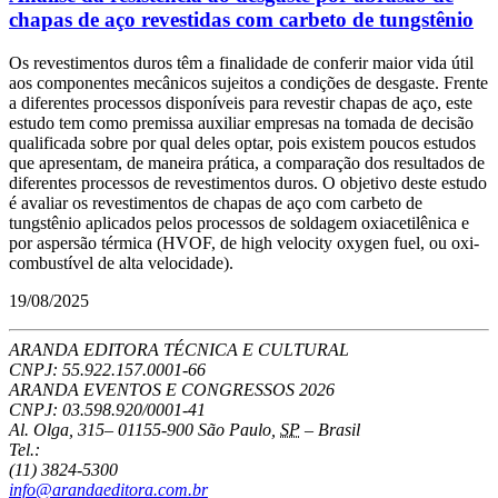
chapas de aço revestidas com carbeto de tungstênio
Os revestimentos duros têm a finalidade de conferir maior vida útil
aos componentes mecânicos sujeitos a condições de desgaste. Frente
a diferentes processos disponíveis para revestir chapas de aço, este
estudo tem como premissa auxiliar empresas na tomada de decisão
qualificada sobre por qual deles optar, pois existem poucos estudos
que apresentam, de maneira prática, a comparação dos resultados de
diferentes processos de revestimentos duros. O objetivo deste estudo
é avaliar os revestimentos de chapas de aço com carbeto de
tungstênio aplicados pelos processos de soldagem oxiacetilênica e
por aspersão térmica (HVOF, de high velocity oxygen fuel, ou oxi-
combustível de alta velocidade).
19/08/2025
ARANDA EDITORA TÉCNICA E CULTURAL
CNPJ: 55.922.157.0001-66
ARANDA EVENTOS E CONGRESSOS
2026
CNPJ: 03.598.920/0001-41
Al. Olga, 315
–
01155-900
São Paulo
,
SP
–
Brasil
Tel.:
(11) 3824-5300
info@arandaeditora.com.br