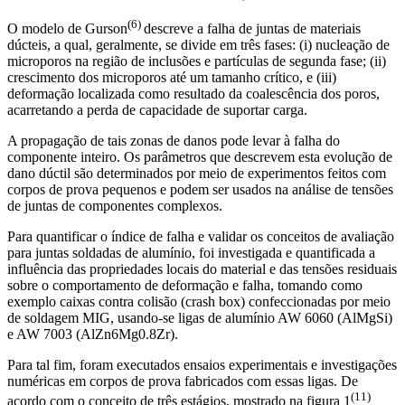
(6)
O modelo de Gurson
descreve a falha de juntas de materiais
dúcteis, a qual, geralmente, se divide em três fases: (i) nucleação de
microporos na região de inclusões e partículas de segunda fase; (ii)
crescimento dos microporos até um tamanho crítico, e (iii)
deformação localizada como resultado da coalescência dos poros,
acarretando a perda de capacidade de suportar carga.
A propagação de tais zonas de danos pode levar à falha do
componente inteiro. Os parâmetros que descrevem esta evolução de
dano dúctil são determinados por meio de experimentos feitos com
corpos de prova pequenos e podem ser usados na análise de tensões
de juntas de componentes complexos.
Para quantificar o índice de falha e validar os conceitos de avaliação
para juntas soldadas de alumínio, foi investigada e quantificada a
influência das propriedades locais do material e das tensões residuais
sobre o comportamento de deformação e falha, tomando como
exemplo caixas contra colisão (crash box) confeccionadas por meio
de soldagem MIG, usando-se ligas de alumínio AW 6060 (AlMgSi)
e AW 7003 (AlZn6Mg0.8Zr).
Para tal fim, foram executados ensaios experimentais e investigações
numéricas em corpos de prova fabricados com essas ligas. De
(11)
acordo com o conceito de três estágios, mostrado na figura 1