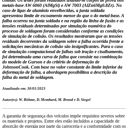
colisão. Os testes foram realizados usando-se corpos de prova nos
metais-base AW 6060 (AlMgSi) e AW 7003 (AlZn6Mg0.8Zr). No
caso de ligas de alumínio envelhecidas, a junta soldada
apresentou limite de escoamento menor do que o do metal-base. A
falha ocorreu na junta soldada e na região da linha de fusão e as
tensões residuais determinadas por simulação numérica do
processo de soldagem foram consideradas conforme as condições
de simulação de colisão. Os resultados mostraram que as tensões
residuais decorrentes da soldagem sobre a falha ocorrida frente a
solicitações mecânicas de colisão são insignificantes. Para o caso
de simulação computacional de falhas sob tração e cisalhamento,
foi determinada uma curva de falha que consiste na combinação
do modelo de Gurson e do critério de deformação de
JohnsonCook. Com base no valor constante do limite inferior da
deformação de falha, a abordagem possibilitou a descrição da
falha do metal de soldagem.
Atualizado em: 30/01/2023
Autor(es): W. Böhme, D. Memhard, M. Brand e D. Siegel
A garantia de segurança dos veículos impõe requisitos severos sobre
os materiais e projetos. Entre eles estão incluídos a capacidade de
absorção de energia por parte da carroceria e a conformidade com os