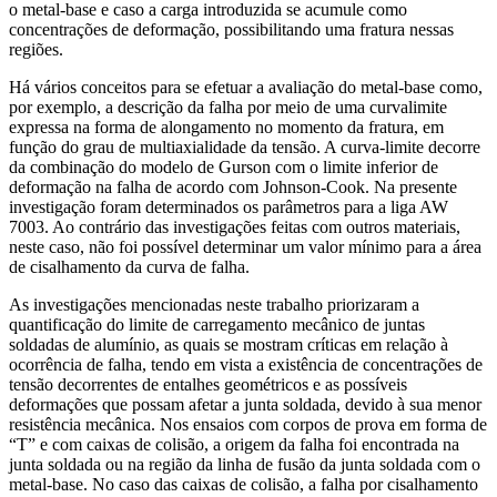
o metal-base e caso a carga introduzida se acumule como
concentrações de deformação, possibilitando uma fratura nessas
regiões.
Há vários conceitos para se efetuar a avaliação do metal-base como,
por exemplo, a descrição da falha por meio de uma curvalimite
expressa na forma de alongamento no momento da fratura, em
função do grau de multiaxialidade da tensão. A curva-limite decorre
da combinação do modelo de Gurson com o limite inferior de
deformação na falha de acordo com Johnson-Cook. Na presente
investigação foram determinados os parâmetros para a liga AW
7003. Ao contrário das investigações feitas com outros materiais,
neste caso, não foi possível determinar um valor mínimo para a área
de cisalhamento da curva de falha.
As investigações mencionadas neste trabalho priorizaram a
quantificação do limite de carregamento mecânico de juntas
soldadas de alumínio, as quais se mostram críticas em relação à
ocorrência de falha, tendo em vista a existência de concentrações de
tensão decorrentes de entalhes geométricos e as possíveis
deformações que possam afetar a junta soldada, devido à sua menor
resistência mecânica. Nos ensaios com corpos de prova em forma de
“T” e com caixas de colisão, a origem da falha foi encontrada na
junta soldada ou na região da linha de fusão da junta soldada com o
metal-base. No caso das caixas de colisão, a falha por cisalhamento