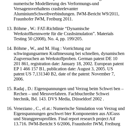
numerische Modellierung des Verformungs-und
Versagensverhaltens crashrelevanter
AluminiumSchweibverbindungen. IWM-Bericht W9/2011,
Fraunhofer IWM, Freiburg 2011.
Böhme , W.: FAT-Richtlinie “Dynamische
Werkstoffkennwerte für die Crashsimulation”. Materials
Testing 50 (2008), No. 4, pp. 199/205.
Böhme , W., and M. Hug : Vorrichtung zur
schwingungsarmen Kraftmessung bei schnellen, dynamischen
Zugversuchen an Werkstoffproben. German patent DE 10
201 861, registration date: January 18, 2002. European patent
EP 1 466 157 B1, publication date: August 3, 2005. US
patent US 7,131340 B2, date of the patent: November 7,
2006.
Radaj , D.: Eigenspannungen und Verzug beim Schwei ben –
Rechen – und Messverfahren. Fachbuchreihe Schwei
btechnik, Bd. 143. DVS Media, Düsseldorf 2002 .
Veneziano , C., el at.: Numerische Simulation von Verzug und
Eigenspannungen geschwei bter Komponenten aus AlGuss
und Strangpressprofilen. Final report research project Aif
13.716. IWM-Bericht S 6/2006, Fraunhofer IWM, Freiburg