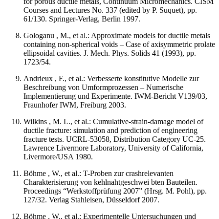
for porous ductile metals, Continuum Micromechanics. CISM
Courses and Lectures No. 337 (edited by P. Suquet), pp.
61/130. Springer-Verlag, Berlin 1997.
Gologanu , M., et al.: Approximate models for ductile metals
containing non-spherical voids – Case of axisymmetric prolate
ellipsoidal cavities. J. Mech. Phys. Solids 41 (1993), pp.
1723/54.
Andrieux , F., et al.: Verbesserte konstitutive Modelle zur
Beschreibung von Umformprozessen – Numerische
Implementierung und Experimente. IWM-Bericht V139/03,
Fraunhofer IWM, Freiburg 2003.
Wilkins , M. L., et al.: Cumulative-strain-damage model of
ductile fracture: simulation and prediction of engineering
fracture tests. UCRL-53058, Distribution Category UC-25.
Lawrence Livermore Laboratory, University of California,
Livermore/USA 1980.
Böhme , W., et al.: T-Proben zur crashrelevanten
Charakterisierung von kehlnahtgeschwei bten Bauteilen.
Proceedings “Werkstoffprüfung 2007” (Hrsg. M. Pohl), pp.
127/32. Verlag Stahleisen, Düsseldorf 2007.
Böhme , W., et al.: Experimentelle Untersuchungen und