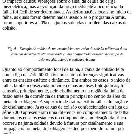
O impacto causou vibrações sobre o sinal da célula de carga
piezoelétrica, mas a evolução da força média até a ocorrência da
falha foi fácil de ser determinada. As deformações locais no início da
falha, as quais foram determinadas usando-se o programa Aramis,
foram superiores a 20% nas juntas soldadas em filete das caixas de
colisão.
Fig. 4 – Exemplo de análise de um ensaio feito com caixa de colisão utilizando duas
câmeras de vídeo de alta velocidade e uma análise tridimensional de campo de
deformações usando o software Aramis
Quanto ao comportamento local de falha, a caixa de colisão feita
com a liga da série 6000 não apresentou diferenças significativas
entre os ensaios estático e dinâmico. Em ambos os casos, o início da
falha, também observada no vídeo e nas análises fratográficas, foi
causado, principalmente, pelo cisalhamento na região da linha de
fusão antes da ocorrência da fratura principal no centro da área do
metal de soldagem. A superfície de fratura exibiu falhas de tração e
de cisalhamento. Já as caixas de colisão confeccionadas em liga da
série 7000 apresentaram uma diferença no comportamento de falha:
durante os ensaios estáticos do componente, a nucleação da trinca
ocorreu na junta soldada devido à fratura por cisalhamento e sua
propagação no metal de soldagem se deu por meio de fratura por
tração.