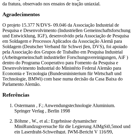
da fratura, observado nos ensaios de tração uniaxial.
Agradecimentos
O projeto 15.377 N/DVS- 09.046 da Associação Industrial de
Pesquisa e Desenvolvimento (Industriellen Gemeinschaftsforschung
und Entwicklung, IGF), desenvolvido pela Associação de Pesquisa
em Soldagem e Processos Aplicados da Associação Alemã para
Soldagem (Deutscher Verband für Schwei βen, DVS), foi apoiado
pela Associação dos Grupos de Trabalho em Pesquisa Industrial
(Arbeitsgemeinschaft industrieller Forschungsvereinigungen, AiF )
dentro do Programa Cooperativo para Fomento da Pesquisa e
Desenvolvimento Industrial do Ministério Federal Alemão para
Economia e Tecnologia (Bundesministerium für Wirtschaft und
Technologie, BMWi) com base numa decisão da Casa Baixa do
Parlamento Alemão.
Referências
Ostermann , F.; Anwendungstechnologie Aluminium.
Springer Verlag , Berlin 1998
Böhme , W., et al.: Ergebnisse dynamischer
MiniRundzugversuche für die Legierung AlMgSi0,5mod und
ein Laserdraht-Schweibgut. IWM-Bericht V 116/99,