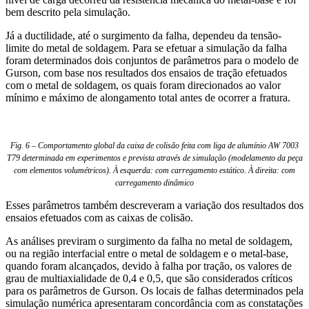
bem descrito pela simulação.
Já a ductilidade, até o surgimento da falha, dependeu da tensão-
limite do metal de soldagem. Para se efetuar a simulação da falha
foram determinados dois conjuntos de parâmetros para o modelo de
Gurson, com base nos resultados dos ensaios de tração efetuados
com o metal de soldagem, os quais foram direcionados ao valor
mínimo e máximo de alongamento total antes de ocorrer a fratura.
Fig. 6 – Comportamento global da caixa de colisão feita com liga de alumínio AW 7003
T79 determinada em experimentos e prevista através de simulação (modelamento da peça
com elementos volumétricos). À esquerda: com carregamento estático. À direita: com
carregamento dinâmico
Esses parâmetros também descreveram a variação dos resultados dos
ensaios efetuados com as caixas de colisão.
As análises previram o surgimento da falha no metal de soldagem,
ou na região interfacial entre o metal de soldagem e o metal-base,
quando foram alcançados, devido à falha por tração, os valores de
grau de multiaxialidade de 0,4 e 0,5, que são considerados críticos
para os parâmetros de Gurson. Os locais de falhas determinados pela
simulação numérica apresentaram concordância com as constatações