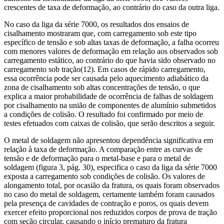
crescentes de taxa de deformação, ao contrário do caso da outra liga.
No caso da liga da série 7000, os resultados dos ensaios de
cisalhamento mostraram que, com carregamento sob este tipo
específico de tensão e sob altas taxas de deformação, a falha ocorreu
com menores valores de deformação em relação aos observados sob
carregamento estático, ao contrário do que havia sido observado no
carregamento sob tração(12). Em casos de rápido carregamento,
essa ocorrência pode ser causada pelo aquecimento adiabático da
zona de cisalhamento sob altas concentrações de tensão, o que
explica a maior probabilidade de ocorrência de falhas de soldagem
por cisalhamento na união de componentes de alumínio submetidos
a condições de colisão. O resultado foi confirmado por meio de
testes efetuados com caixas de colisão, que serão descritos a seguir.
O metal de soldagem não apresentou dependência significativa em
relação à taxa de deformação. A comparação entre as curvas de
tensão e de deformação para o metal-base e para o metal de
soldagem (figura 3, pág. 30), especifica o caso da liga da série 7000
exposta a carregamento sob condições de colisão. Os valores de
alongamento total, por ocasião da fratura, os quais foram observados
no caso do metal de soldagem, certamente também foram causados
pela presença de cavidades de contração e poros, os quais devem
exercer efeito proporcional nos reduzidos corpos de prova de tração
com seção circular, causando o início prematuro da fratura