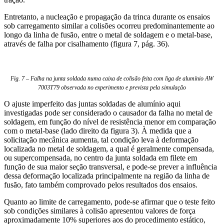
Entretanto, a nucleação e propagação da trinca durante os ensaios
sob carregamento similar a colisões ocorreu predominantemente ao
longo da linha de fusão, entre o metal de soldagem e o metal-base,
através de falha por cisalhamento (figura 7, pág. 36).
Fig. 7 – Falha na junta soldada numa caixa de colisão feita com liga de alumínio AW
7003T79 observada no experimento e prevista pela simulação
O ajuste imperfeito das juntas soldadas de alumínio aqui
investigadas pode ser considerado o causador da falha no metal de
soldagem, em função do nível de resistência menor em comparação
com o metal-base (lado direito da figura 3). À medida que a
solicitação mecânica aumenta, tal condição leva à deformação
localizada no metal de soldagem, a qual é geralmente compensada,
ou supercompensada, no centro da junta soldada em filete em
função de sua maior seção transversal, e pode-se prever a influência
dessa deformação localizada principalmente na região da linha de
fusão, fato também comprovado pelos resultados dos ensaios.
Quanto ao limite de carregamento, pode-se afirmar que o teste feito
sob condições similares à colisão apresentou valores de força
aproximadamente 10% superiores aos do procedimento estático,