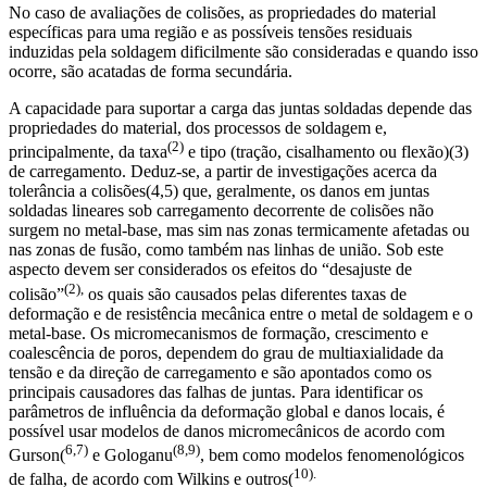
No caso de avaliações de colisões, as propriedades do material
específicas para uma região e as possíveis tensões residuais
induzidas pela soldagem dificilmente são consideradas e quando isso
ocorre, são acatadas de forma secundária.
A capacidade para suportar a carga das juntas soldadas depende das
propriedades do material, dos processos de soldagem e,
(2)
principalmente, da taxa
e tipo (tração, cisalhamento ou flexão)(3)
de carregamento. Deduz-se, a partir de investigações acerca da
tolerância a colisões(4,5) que, geralmente, os danos em juntas
soldadas lineares sob carregamento decorrente de colisões não
surgem no metal-base, mas sim nas zonas termicamente afetadas ou
nas zonas de fusão, como também nas linhas de união. Sob este
aspecto devem ser considerados os efeitos do “desajuste de
(2),
colisão”
os quais são causados pelas diferentes taxas de
deformação e de resistência mecânica entre o metal de soldagem e o
metal-base. Os micromecanismos de formação, crescimento e
coalescência de poros, dependem do grau de multiaxialidade da
tensão e da direção de carregamento e são apontados como os
principais causadores das falhas de juntas. Para identificar os
parâmetros de influência da deformação global e danos locais, é
possível usar modelos de danos micromecânicos de acordo com
6,7)
(8,9)
Gurson(
e Gologanu
, bem como modelos fenomenológicos
10).
de falha, de acordo com Wilkins e outros(