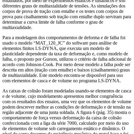
entalhados, por meio de experimentos estáticos e dinâmicos e sob
diferentes graus de multiaxialidade de tensões. As simulações dos
corpos de prova de tração com entalhe e os testes com corpos de
prova para cisalhamento sob tração com entalhe duplo serviram para
determinar a curva limite de falha conforme o grau de
multiaxialidade.
Para a modelagem dos comportamentos de deforma e de falha foi
usado o modelo “MAT_120_JC” do software para análise de
elementos finitos LS-DYNA, que executa um modelo de
plasticidade dependente da taxa de deformação e, como modelo de
falha, o proposto por Gurson, utilizou o critério de falha adicional de
acordo com Johnson-Cook. Por meio desse modelo a falha pode ser
descrita em altos (tração com entalhe) e baixos (cisalhamento) graus
de multiaxialidade. Este modelo encontra-se disponível para uso
com elementos de casca e de volume no programa LS-DYNA.
As caixas de colisão foram modeladas usando-se elementos de casca
e de volume, cujo modelamento apresentou melhor congruência
com os resultados dos ensaios, uma vez que os elementos de volume
podem descrever melhor as condições de deformação e de tensão na
região adjacente de uma junta soldada. A figura 6 (pág. 35) mostra o
comportamento de força versus deformação da caixa de colisão
confeccionada com a liga da série 7000, calculado por meio do uso
de elementos de volume sob carregamento estático e dinâmico. O
nível de carga decorreu da resistência mecânica do metal-base e foi