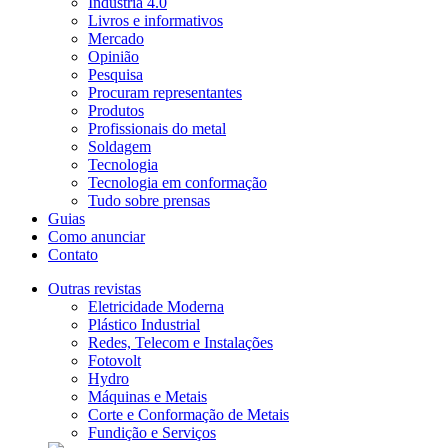
Indústria 4.0
Livros e informativos
Mercado
Opinião
Pesquisa
Procuram representantes
Produtos
Profissionais do metal
Soldagem
Tecnologia
Tecnologia em conformação
Tudo sobre prensas
Guias
Como anunciar
Contato
Outras revistas
Eletricidade Moderna
Plástico Industrial
Redes, Telecom e Instalações
Fotovolt
Hydro
Máquinas e Metais
Corte e Conformação de Metais
Fundição e Serviços