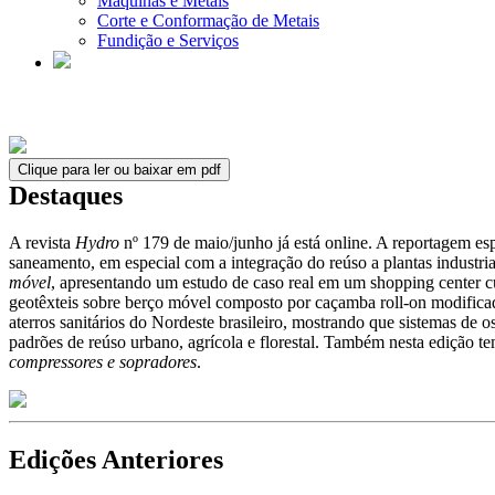
Máquinas e Metais
Corte e Conformação de Metais
Fundição e Serviços
Clique para ler ou baixar em pdf
Destaques
A revista
Hydro
nº 179 de maio/junho já está online. A reportagem es
saneamento, em especial com a integração do reúso a plantas industria
móvel
, apresentando um estudo de caso real em um shopping center c
geotêxteis sobre berço móvel composto por caçamba roll-on modifica
aterros sanitários do Nordeste brasileiro, mostrando que sistemas d
padrões de reúso urbano, agrícola e florestal. Também nesta edição t
compressores e sopradores
.
Edições Anteriores