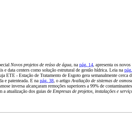
pecial
Novos projetos de reúso de água
, na
pág. 14
, apresenta os novos
is e data centers como solução estrutural de gestão hídrica. Leia na
pág
uja ETE - Estação de Tratamento de Esgoto gera semanalmente cerca de
da e patenteada. E na
pág. 38
, o artigo
Avaliação de sistemas de osmose
e osmose inversa alcançaram remoções superiores a 99% de contaminante
em a atualização dos guias de
Empresas de projetos, instalações e serviç