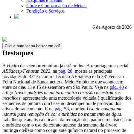
Máquinas e Metais
Corte e Conformação de Metais
Fundição e Serviços
6 de Agosto de 2026
Clique para ler ou baixar em pdf
Destaques
A
Hydro
de setembro/outubro já está online. A reportagem especial
AESabesp/Fenasan 2022
, na
pág. 28
, mostra as principais
novidades do 33º Encontro Técnico AESabesp e da 33ª Fenasan –
Feira Nacional de Saneamento e Meio Ambiente que acontecem
entre os dias 13 e 15 de setembro em São Paulo. Veja na
pág. 40
o
artigo
Novos padrões de pintura contra corrosão de estruturas
metálicas
, apresentando uma metodologia voltada à qualificação dos
esquemas de pintura com base no desempenho de proteção dos
ativos de saneamento. E na
pág. 58
, o artigo
Uso de coagulante
natural para remoção de cor e turbidez no tratamento de água
,
trabalho que analisa a eficácia da remoção dos parâmetros físicos cor
e turbidez com o uso do extrato aquoso da semente da árvore
moringa oleífera como coagulante químico natural no processo de