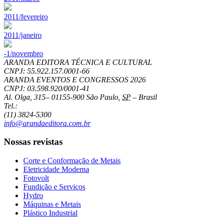
2011/fevereiro
2011/janeiro
-1/novembro
ARANDA EDITORA TÉCNICA E CULTURAL
CNPJ: 55.922.157.0001-66
ARANDA EVENTOS E CONGRESSOS
2026
CNPJ: 03.598.920/0001-41
Al. Olga, 315
–
01155-900
São Paulo
,
SP
–
Brasil
Tel.:
(11) 3824-5300
info@arandaeditora.com.br
Nossas revistas
Corte e Conformação de Metais
Eletricidade Moderna
Fotovolt
Fundição e Serviços
Hydro
Máquinas e Metais
Plástico Industrial