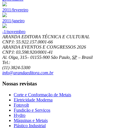
2011/fevereiro
2011/janeiro
-1/novembro
ARANDA EDITORA TÉCNICA E CULTURAL
CNPJ: 55.922.157.0001-66
ARANDA EVENTOS E CONGRESSOS
2026
CNPJ: 03.598.920/0001-41
Al. Olga, 315
–
01155-900
São Paulo
,
SP
–
Brasil
Tel.:
(11) 3824-5300
info@arandaeditora.com.br
Nossas revistas
Corte e Conformação de Metais
Eletricidade Moderna
Fotovolt
Fundição e Serviços
Hydro
Máquinas e Metais
Plástico Industrial