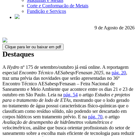
Máquinas e Metais
Corte e Conformação de Metais
Fundição e Serviços
9 de Agosto de 2026
Clique para ler ou baixar em pdf
Destaques
A
Hydro
nº 175 de setembro/outubro já está online. A reportagem
especial
Encontro Técnico AESabesp/Fenasan 2025
, na
pág. 20
,
traz uma prévia das novidades que serão apresentadas no 36º
Encontro Técnico AESabesp/Fenasan – Feira Nacional de
Saneamento e Meio Ambiente que acontece entre os dias 21 e 23 de
outubro em São Paulo. Leia na
pág. 54
o artigo
Estudos e projetos
para o tratamento de lodo de ETAs
, mostrando que o lodo gerado
no tratamento de água possui características físico-químicas que o
classificam como resíduo sólido, não podendo ser descartado em
corpos hídricos sem tratamento prévio. E na
pág. 70
, o artigo
Avaliação de desempenho de hidrômetros volumétricos e
velocimétricos
, análise que busca orientar profissionais do setor de
saneamento sobre a escolha mais eficiente de tecnologia para reduzir