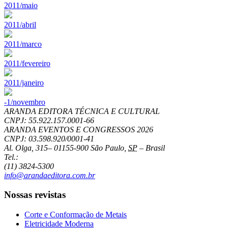
2011/maio
2011/abril
2011/marco
2011/fevereiro
2011/janeiro
-1/novembro
ARANDA EDITORA TÉCNICA E CULTURAL
CNPJ: 55.922.157.0001-66
ARANDA EVENTOS E CONGRESSOS
2026
CNPJ: 03.598.920/0001-41
Al. Olga, 315
–
01155-900
São Paulo
,
SP
–
Brasil
Tel.:
(11) 3824-5300
info@arandaeditora.com.br
Nossas revistas
Corte e Conformação de Metais
Eletricidade Moderna