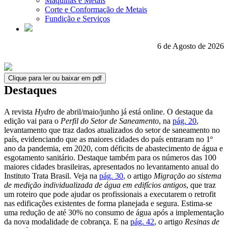
Máquinas e Metais
Corte e Conformação de Metais
Fundição e Serviços
6 de Agosto de 2026
Clique para ler ou baixar em pdf
Destaques
A revista
Hydro
de abril/maio/junho já está online. O destaque da
edição vai para o
Perfil do Setor de Saneamento
, na
pág. 20
,
levantamento que traz dados atualizados do setor de saneamento no
país, evidenciando que as maiores cidades do país entraram no 1º
ano da pandemia, em 2020, com déficits de abastecimento de água e
esgotamento sanitário. Destaque também para os números das 100
maiores cidades brasileiras, apresentados no levantamento anual do
Instituto Trata Brasil. Veja na
pág. 30
, o artigo
Migração ao sistema
de medição individualizada de água em edifícios antigos
, que traz
um roteiro que pode ajudar os profissionais a executarem o retrofit
nas edificações existentes de forma planejada e segura. Estima-se
uma redução de até 30% no consumo de água após a implementação
da nova modalidade de cobrança. E na
pág. 42
, o artigo
Resinas de