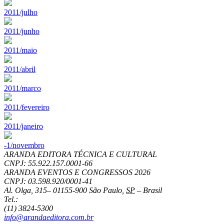
2011/julho
2011/junho
2011/maio
2011/abril
2011/marco
2011/fevereiro
2011/janeiro
-1/novembro
ARANDA EDITORA TÉCNICA E CULTURAL
CNPJ: 55.922.157.0001-66
ARANDA EVENTOS E CONGRESSOS
2026
CNPJ: 03.598.920/0001-41
Al. Olga, 315
–
01155-900
São Paulo
,
SP
–
Brasil
Tel.:
(11) 3824-5300
info@arandaeditora.com.br