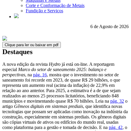
Máquinas e Metais
Corte e Conformação de Metais
Fundição e Serviços
6 de Agosto de 2026
Clique para ler ou baixar em pdf
Destaques
A nova edição da revista
Hydro
já está on-line. A reportagem
especial
Marco do setor de saneamento 2025: balanço e
perspectivas
, na
pág. 16
, mostra que o investimento no setor de
saneamento foi recorde em 2023, de quase R$ 29 bilhões, o que
representa um aumento real (acima da inflação) de 22,9% em
relação ao ano anterior. Para 2025, a estimativa é a de que sejam
realizados ao menos 25 processos licitatórios, beneficiando 848
municípios e movimentando quase R$ 70 bilhões. Leia na
pág. 32
o
artigo
Gêmeos digitais em sistemas prediais
, que identifica novas
tecnologias que possam ser aplicadas como inovação na indústria da
construção, especialmente em sistemas prediais. Os gêmeos digitais
são cópias virtuais de ativos ou edifícios do mundo real, usadas
como plataforma para a gestão e tomada de decisão. E na
pág. 42
, o