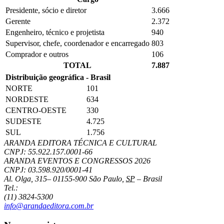
Presidente, sócio e diretor
3.666
Gerente
2.372
Engenheiro, técnico e projetista
940
Supervisor, chefe, coordenador e encarregado
803
Comprador e outros
106
TOTAL
7.887
Distribuição geográfica - Brasil
NORTE
101
NORDESTE
634
CENTRO-OESTE
330
SUDESTE
4.725
SUL
1.756
ARANDA EDITORA TÉCNICA E CULTURAL
CNPJ: 55.922.157.0001-66
ARANDA EVENTOS E CONGRESSOS
2026
CNPJ: 03.598.920/0001-41
Al. Olga, 315
–
01155-900
São Paulo
,
SP
–
Brasil
Tel.:
(11) 3824-5300
info@arandaeditora.com.br