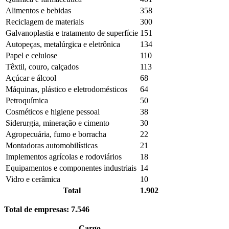
Alimentos e bebidas
358
Reciclagem de materiais
300
Galvanoplastia e tratamento de superfície
151
Autopeças, metalúrgica e eletrônica
134
Papel e celulose
110
Têxtil, couro, calçados
113
Açúcar e álcool
68
Máquinas, plástico e eletrodomésticos
64
Petroquímica
50
Cosméticos e higiene pessoal
38
Siderurgia, mineração e cimento
30
Agropecuária, fumo e borracha
22
Montadoras automobilísticas
21
Implementos agrícolas e rodoviários
18
Equipamentos e componentes industriais
14
Vidro e cerâmica
10
Total
1.902
Total de empresas: 7.546
Cargo