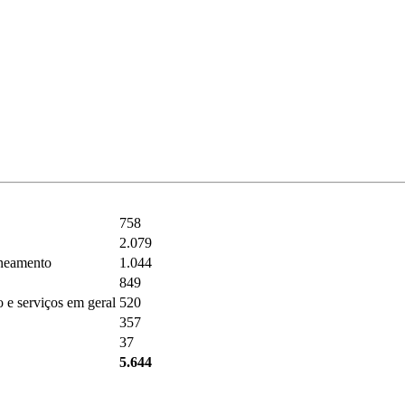
758
2.079
aneamento
1.044
849
o e serviços em geral
520
357
37
5.644