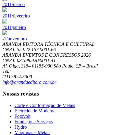
2011/marco
2011/fevereiro
2011/janeiro
-1/novembro
ARANDA EDITORA TÉCNICA E CULTURAL
CNPJ: 55.922.157.0001-66
ARANDA EVENTOS E CONGRESSOS
2026
CNPJ: 03.598.920/0001-41
Al. Olga, 315
–
01155-900
São Paulo
,
SP
–
Brasil
Tel.:
(11) 3824-5300
info@arandaeditora.com.br
Nossas revistas
Corte e Conformação de Metais
Eletricidade Moderna
Fotovolt
Fundição e Serviços
Hydro
Máquinas e Metais