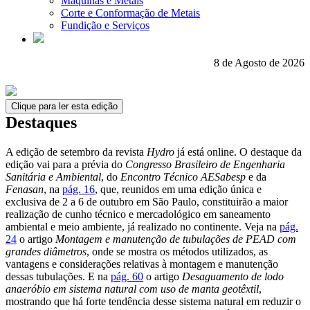
Máquinas e Metais
Corte e Conformação de Metais
Fundição e Serviços
8 de Agosto de 2026
Clique para ler esta edição
Destaques
A edição de setembro da revista
Hydro
já está online. O destaque da
edição vai para a prévia do
Congresso Brasileiro de Engenharia
Sanitária e Ambiental
, do
Encontro Técnico AESabesp
e da
Fenasan
, na
pág. 16
, que, reunidos em uma edição única e
exclusiva de 2 a 6 de outubro em São Paulo, constituirão a maior
realização de cunho técnico e mercadológico em saneamento
ambiental e meio ambiente, já realizado no continente. Veja na
pág.
24
o artigo
Montagem e manutenção de tubulações de PEAD com
grandes diâmetros
, onde se mostra os métodos utilizados, as
vantagens e considerações relativas à montagem e manutenção
dessas tubulações. E na
pág. 60
o artigo
Desaguamento de lodo
anaeróbio em sistema natural com uso de manta geotêxtil
,
mostrando que há forte tendência desse sistema natural em reduzir o