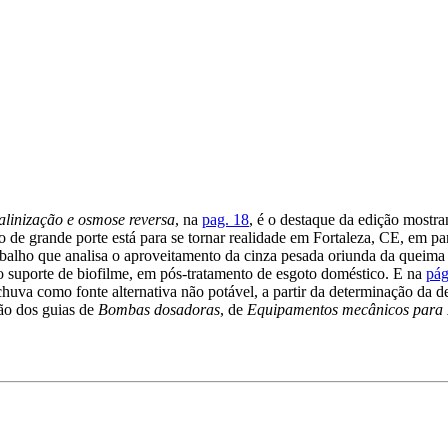
alinização e osmose reversa
, na
pag. 18
, é o destaque da edição mostra
de grande porte está para se tornar realidade em Fortaleza, CE, em par
rabalho que analisa o aproveitamento da cinza pesada oriunda da queima
 suporte de biofilme, em pós-tratamento de esgoto doméstico. E na
pág
chuva como fonte alternativa não potável, a partir da determinação da 
ão dos guias de
Bombas dosadoras
, de
Equipamentos mecânicos para E