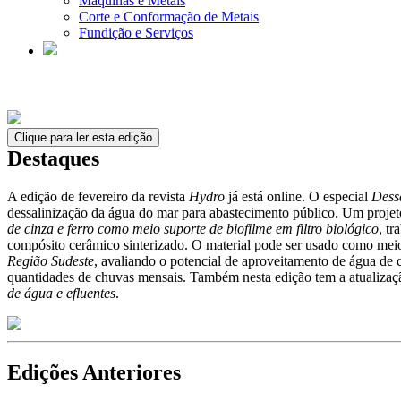
Máquinas e Metais
Corte e Conformação de Metais
Fundição e Serviços
Clique para ler esta edição
Destaques
A edição de fevereiro da revista
Hydro
já está online. O especial
Dess
dessalinização da água do mar para abastecimento público. Um projeto 
de cinza e ferro como meio suporte de biofilme em filtro biológico
, t
compósito cerâmico sinterizado. O material pode ser usado como meio
Região Sudeste
, avaliando o potencial de aproveitamento de água de 
quantidades de chuvas mensais. Também nesta edição tem a atualizaç
de água e efluentes
.
Edições Anteriores