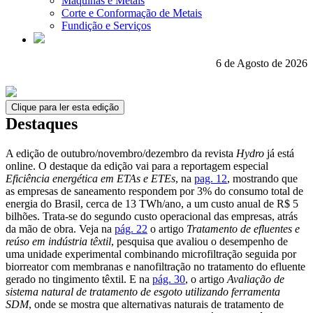
Máquinas e Metais
Corte e Conformação de Metais
Fundição e Serviços
6 de Agosto de 2026
Clique para ler esta edição
Destaques
A edição de outubro/novembro/dezembro da revista
Hydro
já está
online. O destaque da edição vai para a reportagem especial
Eficiência energética em ETAs e ETEs
, na
pag. 12
, mostrando que
as empresas de saneamento respondem por 3% do consumo total de
energia do Brasil, cerca de 13 TWh/ano, a um custo anual de R$ 5
bilhões. Trata-se do segundo custo operacional das empresas, atrás
da mão de obra. Veja na
pág. 22
o artigo
Tratamento de efluentes e
reúso em indústria têxtil
, pesquisa que avaliou o desempenho de
uma unidade experimental combinando microfiltração seguida por
biorreator com membranas e nanofiltração no tratamento do efluente
gerado no tingimento têxtil. E na
pág. 30
, o artigo
Avaliação de
sistema natural de tratamento de esgoto utilizando ferramenta
SDM
, onde se mostra que alternativas naturais de tratamento de