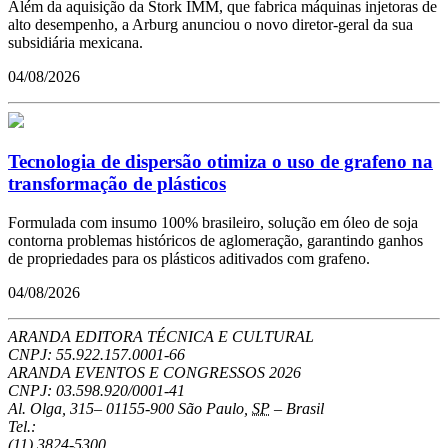
Além da aquisição da Stork IMM, que fabrica máquinas injetoras de
alto desempenho, a Arburg anunciou o novo diretor-geral da sua
subsidiária mexicana.
04/08/2026
Tecnologia de dispersão otimiza o uso de grafeno na
transformação de plásticos
Formulada com insumo 100% brasileiro, solução em óleo de soja
contorna problemas históricos de aglomeração, garantindo ganhos
de propriedades para os plásticos aditivados com grafeno.
04/08/2026
ARANDA EDITORA TÉCNICA E CULTURAL
CNPJ: 55.922.157.0001-66
ARANDA EVENTOS E CONGRESSOS
2026
CNPJ: 03.598.920/0001-41
Al. Olga, 315
–
01155-900
São Paulo
,
SP
–
Brasil
Tel.:
(11) 3824-5300