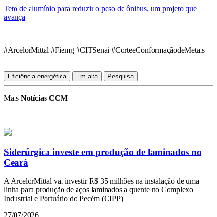
Teto de alumínio para reduzir o peso de ônibus, um projeto que
avança
#ArcelorMittal #Fiemg #CITSenai #CorteeConformaçãodeMetais
Eficiência energética
Em alta
Pesquisa
Mais
Notícias CCM
Siderúrgica investe em produção de laminados no
Ceará
A ArcelorMittal vai investir R$ 35 milhões na instalação de uma
linha para produção de aços laminados a quente no Complexo
Industrial e Portuário do Pecém (CIPP).
27/07/2026