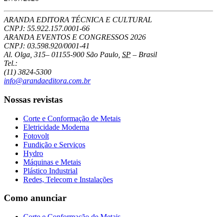
ARANDA EDITORA TÉCNICA E CULTURAL
CNPJ: 55.922.157.0001-66
ARANDA EVENTOS E CONGRESSOS
2026
CNPJ: 03.598.920/0001-41
Al. Olga, 315
–
01155-900
São Paulo
,
SP
–
Brasil
Tel.:
(11) 3824-5300
info@arandaeditora.com.br
Nossas revistas
Corte e Conformação de Metais
Eletricidade Moderna
Fotovolt
Fundição e Serviços
Hydro
Máquinas e Metais
Plástico Industrial
Redes, Telecom e Instalações
Como anunciar
Corte e Conformação de Metais