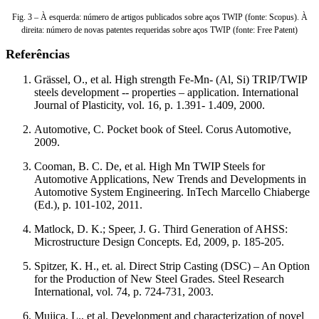
Fig. 3 – À esquerda: número de artigos publicados sobre aços TWIP (fonte: Scopus). À
direita: número de novas patentes requeridas sobre aços TWIP (fonte: Free Patent)
Referências
Grässel, O., et al. High strength Fe-Mn- (Al, Si) TRIP/TWIP
steels development -- properties – application. International
Journal of Plasticity, vol. 16, p. 1.391- 1.409, 2000.
Automotive, C. Pocket book of Steel. Corus Automotive,
2009.
Cooman, B. C. De, et al. High Mn TWIP Steels for
Automotive Applications, New Trends and Developments in
Automotive System Engineering. InTech Marcello Chiaberge
(Ed.), p. 101-102, 2011.
Matlock, D. K.; Speer, J. G. Third Generation of AHSS:
Microstructure Design Concepts. Ed, 2009, p. 185-205.
Spitzer, K. H., et. al. Direct Strip Casting (DSC) – An Option
for the Production of New Steel Grades. Steel Research
International, vol. 74, p. 724-731, 2003.
Mujica, L., et al. Development and characterization of novel