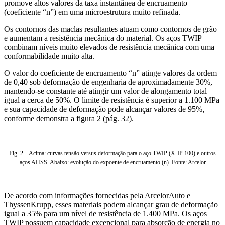
promove altos valores da taxa instantânea de encruamento
(coeficiente “n”) em uma microestrutura muito refinada.
Os contornos das maclas resultantes atuam como contornos de grão
e aumentam a resistência mecânica do material. Os aços TWIP
combinam níveis muito elevados de resistência mecânica com uma
conformabilidade muito alta.
O valor do coeficiente de encruamento “n” atinge valores da ordem
de 0,40 sob deformação de engenharia de aproximadamente 30%,
mantendo-se constante até atingir um valor de alongamento total
igual a cerca de 50%. O limite de resistência é superior a 1.100 MPa
e sua capacidade de deformação pode alcançar valores de 95%,
conforme demonstra a figura 2 (pág. 32).
Fig. 2 – Acima: curvas tensão versus deformação para o aço TWIP (X-IP 100) e outros
aços AHSS. Abaixo: evolução do expoente de encruamento (n). Fonte: Arcelor
De acordo com informações fornecidas pela ArcelorAuto e
ThyssenKrupp, esses materiais podem alcançar grau de deformação
igual a 35% para um nível de resistência de 1.400 MPa. Os aços
TWIP possuem capacidade excepcional para absorção de energia no