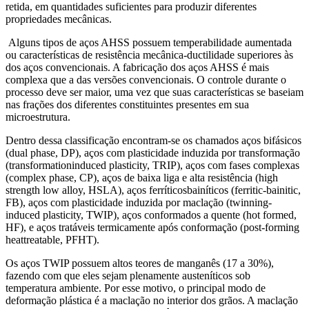
retida, em quantidades suficientes para produzir diferentes
propriedades mecânicas.
Alguns tipos de aços AHSS possuem temperabilidade aumentada
ou características de resistência mecânica-ductilidade superiores às
dos aços convencionais. A fabricação dos aços AHSS é mais
complexa que a das versões convencionais. O controle durante o
processo deve ser maior, uma vez que suas características se baseiam
nas frações dos diferentes constituintes presentes em sua
microestrutura.
Dentro dessa classificação encontram-se os chamados aços bifásicos
(dual phase, DP), aços com plasticidade induzida por transformação
(transformationinduced plasticity, TRIP), aços com fases complexas
(complex phase, CP), aços de baixa liga e alta resistência (high
strength low alloy, HSLA), aços ferríticosbainíticos (ferritic-bainitic,
FB), aços com plasticidade induzida por maclação (twinning-
induced plasticity, TWIP), aços conformados a quente (hot formed,
HF), e aços tratáveis termicamente após conformação (post-forming
heattreatable, PFHT).
Os aços TWIP possuem altos teores de manganês (17 a 30%),
fazendo com que eles sejam plenamente austeníticos sob
temperatura ambiente. Por esse motivo, o principal modo de
deformação plástica é a maclação no interior dos grãos. A maclação