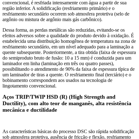
convencional, é resfriada intensamente com água a partir de sua
região inferior. A solidificação (resfriamento primário) e o
resfriamento secundário ocorrem sob atmosfera protetiva (selo de
argônio ou mistura de argônio mais gás carbônico).
Dessa forma, as perdas metálicas são reduzidas, evitando-se os
efeitos adversos sobre a qualidade do produto devido à oxidação. É
estabelecida uma distribuição homogênea de temperatura na zona de
resfriamento secundário, em um nível adequado para a laminação a
quente subsequente. Posteriormente, a tira obtida (faixa de espessura
do semiproduto bruto de fusão: 10 a 15 mm) é conduzida para um
laminador em linha (laminação em três ou quatro passes),
possibilitando o atendimento de 90% da faixa de espessura típica de
um laminador de tiras a quente. O resfriamento final (terciário) e o
bobinamento correspondem aos usados na tecnologia de
lingotamento convencional.
Aços TRIP/TWIP HSD (R) (High Strength and
Ductility), com alto teor de manganês, alta resistência
mecânica e ductilidade
As características básicas do processo DSC são rápida solidificação
sob atmosfera protetiva, ausência de fricção e flexão, resfriamento