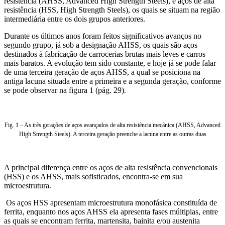
resistência (AHSS, Advanced High Strength Steels), e aços de alta
resistência (HSS, High Strength Steels), os quais se situam na região
intermediária entre os dois grupos anteriores.
Durante os últimos anos foram feitos significativos avanços no
segundo grupo, já sob a designação AHSS, os quais são aços
destinados à fabricação de carrocerias brutas mais leves e carros
mais baratos. A evolução tem sido constante, e hoje já se pode falar
de uma terceira geração de aços AHSS, a qual se posiciona na
antiga lacuna situada entre a primeira e a segunda geração, conforme
se pode observar na figura 1 (pág. 29).
Fig. 1 – As três gerações de aços avançados de alta resistência mecânica (AHSS, Advanced
High Strength Steels). A terceira geração preenche a lacuna entre as outras duas
A principal diferença entre os aços de alta resistência convencionais
(HSS) e os AHSS, mais sofisticados, encontra-se em sua
microestrutura.
Os aços HSS apresentam microestrutura monofásica constituída de
ferrita, enquanto nos aços AHSS ela apresenta fases múltiplas, entre
as quais se encontram ferrita, martensita, bainita e/ou austenita