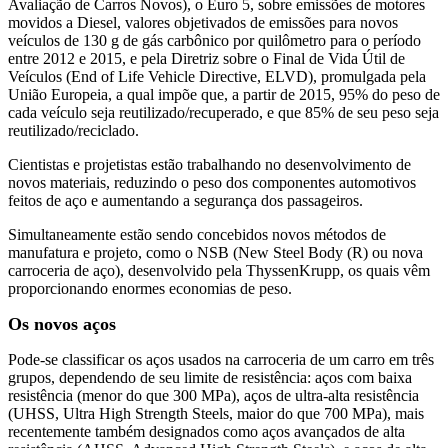
Avaliação de Carros Novos), o Euro 5, sobre emissões de motores
movidos a Diesel, valores objetivados de emissões para novos
veículos de 130 g de gás carbônico por quilômetro para o período
entre 2012 e 2015, e pela Diretriz sobre o Final de Vida Útil de
Veículos (End of Life Vehicle Directive, ELVD), promulgada pela
União Europeia, a qual impõe que, a partir de 2015, 95% do peso de
cada veículo seja reutilizado/recuperado, e que 85% de seu peso seja
reutilizado/reciclado.
Cientistas e projetistas estão trabalhando no desenvolvimento de
novos materiais, reduzindo o peso dos componentes automotivos
feitos de aço e aumentando a segurança dos passageiros.
Simultaneamente estão sendo concebidos novos métodos de
manufatura e projeto, como o NSB (New Steel Body (R) ou nova
carroceria de aço), desenvolvido pela ThyssenKrupp, os quais vêm
proporcionando enormes economias de peso.
Os novos aços
Pode-se classificar os aços usados na carroceria de um carro em três
grupos, dependendo de seu limite de resistência: aços com baixa
resistência (menor do que 300 MPa), aços de ultra-alta resistência
(UHSS, Ultra High Strength Steels, maior do que 700 MPa), mais
recentemente também designados como aços avançados de alta