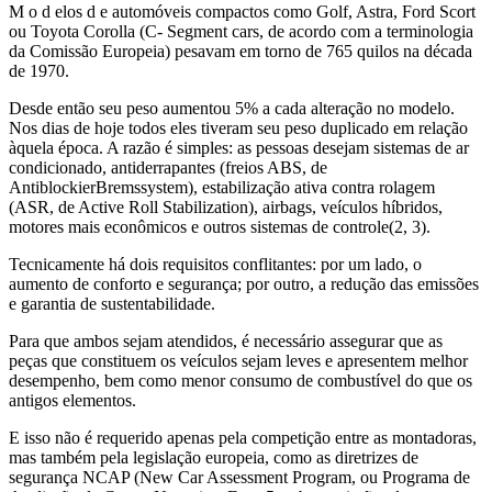
M o d elos d e automóveis compactos como Golf, Astra, Ford Scort
ou Toyota Corolla (C- Segment cars, de acordo com a terminologia
da Comissão Europeia) pesavam em torno de 765 quilos na década
de 1970.
Desde então seu peso aumentou 5% a cada alteração no modelo.
Nos dias de hoje todos eles tiveram seu peso duplicado em relação
àquela época. A razão é simples: as pessoas desejam sistemas de ar
condicionado, antiderrapantes (freios ABS, de
AntiblockierBremssystem), estabilização ativa contra rolagem
(ASR, de Active Roll Stabilization), airbags, veículos híbridos,
motores mais econômicos e outros sistemas de controle(2, 3).
Tecnicamente há dois requisitos conflitantes: por um lado, o
aumento de conforto e segurança; por outro, a redução das emissões
e garantia de sustentabilidade.
Para que ambos sejam atendidos, é necessário assegurar que as
peças que constituem os veículos sejam leves e apresentem melhor
desempenho, bem como menor consumo de combustível do que os
antigos elementos.
E isso não é requerido apenas pela competição entre as montadoras,
mas também pela legislação europeia, como as diretrizes de
segurança NCAP (New Car Assessment Program, ou Programa de