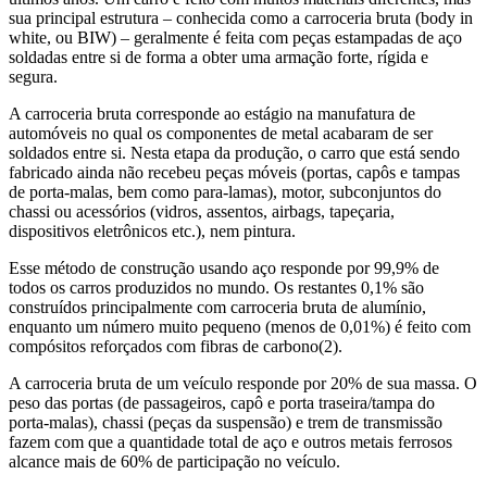
sua principal estrutura – conhecida como a carroceria bruta (body in
white, ou BIW) – geralmente é feita com peças estampadas de aço
soldadas entre si de forma a obter uma armação forte, rígida e
segura.
A carroceria bruta corresponde ao estágio na manufatura de
automóveis no qual os componentes de metal acabaram de ser
soldados entre si. Nesta etapa da produção, o carro que está sendo
fabricado ainda não recebeu peças móveis (portas, capôs e tampas
de porta-malas, bem como para-lamas), motor, subconjuntos do
chassi ou acessórios (vidros, assentos, airbags, tapeçaria,
dispositivos eletrônicos etc.), nem pintura.
Esse método de construção usando aço responde por 99,9% de
todos os carros produzidos no mundo. Os restantes 0,1% são
construídos principalmente com carroceria bruta de alumínio,
enquanto um número muito pequeno (menos de 0,01%) é feito com
compósitos reforçados com fibras de carbono(2).
A carroceria bruta de um veículo responde por 20% de sua massa. O
peso das portas (de passageiros, capô e porta traseira/tampa do
porta-malas), chassi (peças da suspensão) e trem de transmissão
fazem com que a quantidade total de aço e outros metais ferrosos
alcance mais de 60% de participação no veículo.