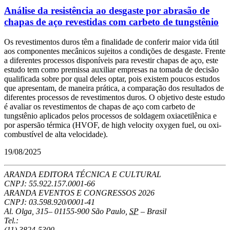
Análise da resistência ao desgaste por abrasão de
chapas de aço revestidas com carbeto de tungstênio
Os revestimentos duros têm a finalidade de conferir maior vida útil
aos componentes mecânicos sujeitos a condições de desgaste. Frente
a diferentes processos disponíveis para revestir chapas de aço, este
estudo tem como premissa auxiliar empresas na tomada de decisão
qualificada sobre por qual deles optar, pois existem poucos estudos
que apresentam, de maneira prática, a comparação dos resultados de
diferentes processos de revestimentos duros. O objetivo deste estudo
é avaliar os revestimentos de chapas de aço com carbeto de
tungstênio aplicados pelos processos de soldagem oxiacetilênica e
por aspersão térmica (HVOF, de high velocity oxygen fuel, ou oxi-
combustível de alta velocidade).
19/08/2025
ARANDA EDITORA TÉCNICA E CULTURAL
CNPJ: 55.922.157.0001-66
ARANDA EVENTOS E CONGRESSOS
2026
CNPJ: 03.598.920/0001-41
Al. Olga, 315
–
01155-900
São Paulo
,
SP
–
Brasil
Tel.:
(11) 3824-5300