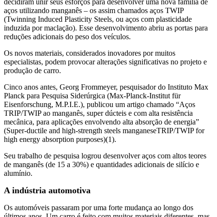
decidiram unir seus esforços para desenvolver uma nova família de
aços utilizando manganês – os assim chamados aços TWIP
(Twinning Induced Plasticity Steels, ou aços com plasticidade
induzida por maclação). Esse desenvolvimento abriu as portas para
reduções adicionais do peso dos veículos.
Os novos materiais, considerados inovadores por muitos
especialistas, podem provocar alterações significativas no projeto e
produção de carro.
Cinco anos antes, Georg Frommeyer, pesquisador do Instituto Max
Planck para Pesquisa Siderúrgica (Max-Planck-Institut für
Eisenforschung, M.P.I.E.), publicou um artigo chamado “Aços
TRIP/TWIP ao manganês, super dúcteis e com alta resistência
mecânica, para aplicações envolvendo alta absorção de energia”
(Super-ductile and high-strength steels manganeseTRIP/TWIP for
high energy absorption purposes)(1).
Seu trabalho de pesquisa logrou desenvolver aços com altos teores
de manganês (de 15 a 30%) e quantidades adicionais de silício e
alumínio.
A indústria automotiva
Os automóveis passaram por uma forte mudança ao longo dos
últimos anos. Um carro é feito com muitos materiais diferentes, mas