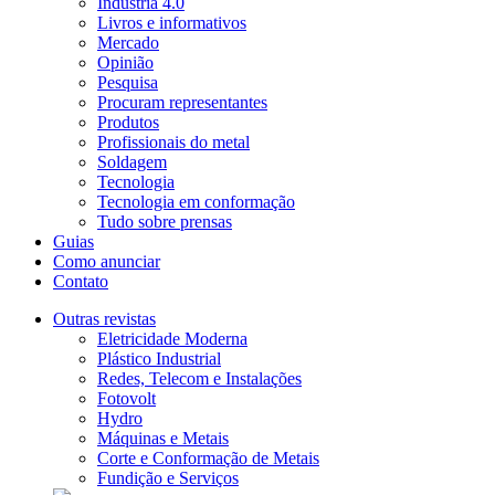
Indústria 4.0
Livros e informativos
Mercado
Opinião
Pesquisa
Procuram representantes
Produtos
Profissionais do metal
Soldagem
Tecnologia
Tecnologia em conformação
Tudo sobre prensas
Guias
Como anunciar
Contato
Outras revistas
Eletricidade Moderna
Plástico Industrial
Redes, Telecom e Instalações
Fotovolt
Hydro
Máquinas e Metais
Corte e Conformação de Metais
Fundição e Serviços