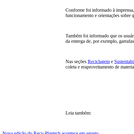
Conforme foi informado à imprensa, 
funcionamento e orientações sobre q
Também foi informado que os usuário
da entrega de, por exemplo, garrafa
Nas seções
Reciclagem
e
Sustentabi
coleta e reaproveitamento de materia
Leia também:
Nova edição do Recy-Plastech acontece em agosto