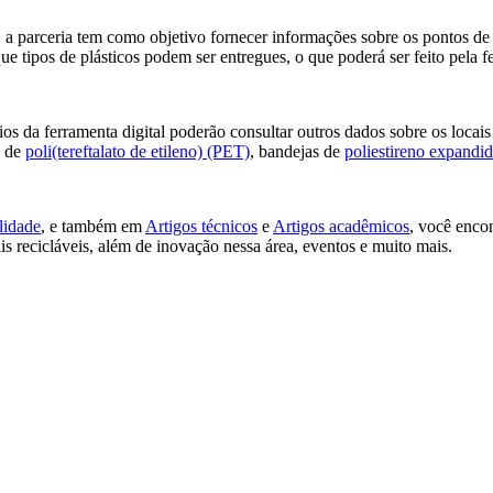
a parceria tem como objetivo fornecer informações sobre os pontos de 
ue tipos de plásticos podem ser entregues, o que poderá ser feito pela
s da ferramenta digital poderão consultar outros dados sobre os locais
s de
poli(tereftalato de etileno) (PET)
, bandejas de
poliestireno expandi
lidade
, e também em
Artigos técnicos
e
Artigos acadêmicos
, você encon
is recicláveis, além de inovação nessa área, eventos e muito mais.