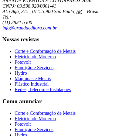
ARANDA EVENTOS E CONGRESSOS
2026
CNPJ: 03.598.920/0001-41
Al. Olga, 315
–
01155-900
São Paulo
,
SP
–
Brasil
Tel.:
(11) 3824-5300
info@arandaeditora.com.br
Nossas revistas
Corte e Conformação de Metais
Eletricidade Moderna
Fotovolt
Fundição e Serviços
Hydro
Máquinas e Metais
Plástico Industrial
Redes, Telecom e Instalações
Como anunciar
Corte e Conformação de Metais
Eletricidade Moderna
Fotovolt
Fundição e Serviços
Hydro