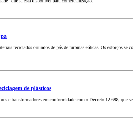
ade” que já está disponível para comercialização.
opa
riais reciclados oriundos de pás de turbinas eólicas. Os esforços se c
ciclagem de plásticos
dores e transformadores em conformidade com o Decreto 12.688, que se 