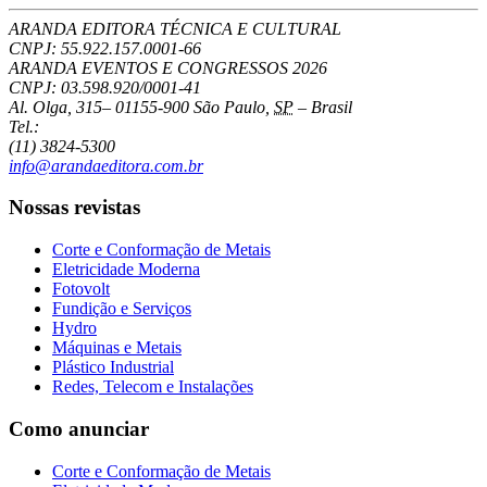
ARANDA EDITORA TÉCNICA E CULTURAL
CNPJ: 55.922.157.0001-66
ARANDA EVENTOS E CONGRESSOS
2026
CNPJ: 03.598.920/0001-41
Al. Olga, 315
–
01155-900
São Paulo
,
SP
–
Brasil
Tel.:
(11) 3824-5300
info@arandaeditora.com.br
Nossas revistas
Corte e Conformação de Metais
Eletricidade Moderna
Fotovolt
Fundição e Serviços
Hydro
Máquinas e Metais
Plástico Industrial
Redes, Telecom e Instalações
Como anunciar
Corte e Conformação de Metais