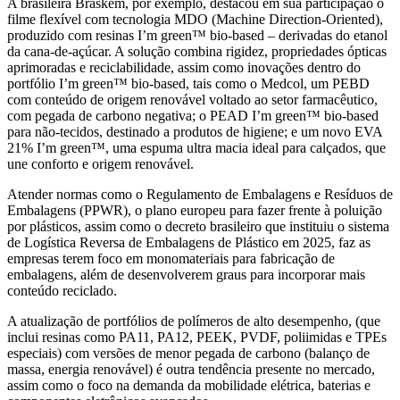
A brasileira Braskem, por exemplo, destacou em sua participação o
filme flexível com tecnologia MDO (Machine Direction-Oriented),
produzido com resinas I’m green™ bio-based – derivadas do etanol
da cana-de-açúcar. A solução combina rigidez, propriedades ópticas
aprimoradas e reciclabilidade, assim como inovações dentro do
portfólio I’m green™ bio-based, tais como o Medcol, um PEBD
com conteúdo de origem renovável voltado ao setor farmacêutico,
com pegada de carbono negativa; o PEAD I’m green™ bio-based
para não-tecidos, destinado a produtos de higiene; e um novo EVA
21% I’m green™, uma espuma ultra macia ideal para calçados, que
une conforto e origem renovável.
Atender normas como o Regulamento de Embalagens e Resíduos de
Embalagens (PPWR), o plano europeu para fazer frente à poluição
por plásticos, assim como o decreto brasileiro que instituiu o sistema
de Logística Reversa de Embalagens de Plástico em 2025, faz as
empresas terem foco em monomateriais para fabricação de
embalagens, além de desenvolverem graus para incorporar mais
conteúdo reciclado.
A atualização de portfólios de polímeros de alto desempenho, (que
inclui resinas como PA11, PA12, PEEK, PVDF, poliimidas e TPEs
especiais) com versões de menor pegada de carbono (balanço de
massa, energia renovável) é outra tendência presente no mercado,
assim como o foco na demanda da mobilidade elétrica, baterias e