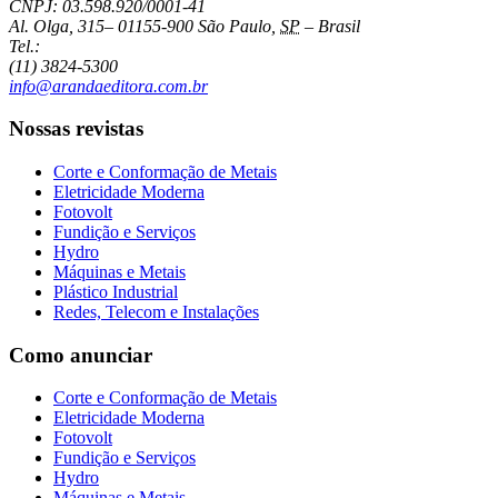
CNPJ: 03.598.920/0001-41
Al. Olga, 315
–
01155-900
São Paulo
,
SP
–
Brasil
Tel.:
(11) 3824-5300
info@arandaeditora.com.br
Nossas revistas
Corte e Conformação de Metais
Eletricidade Moderna
Fotovolt
Fundição e Serviços
Hydro
Máquinas e Metais
Plástico Industrial
Redes, Telecom e Instalações
Como anunciar
Corte e Conformação de Metais
Eletricidade Moderna
Fotovolt
Fundição e Serviços
Hydro
Máquinas e Metais