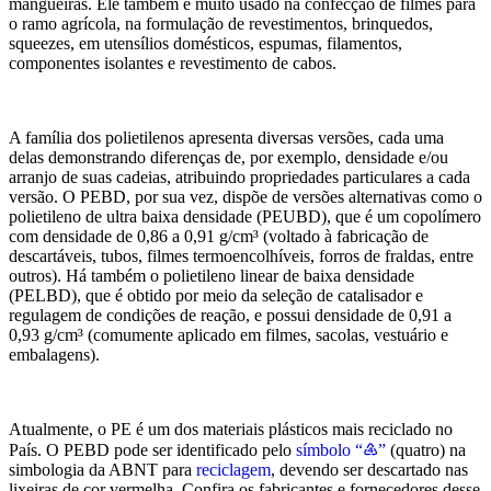
mangueiras. Ele também é muito usado na confecção de filmes para
o ramo agrícola, na formulação de revestimentos, brinquedos,
squeezes, em utensílios domésticos, espumas, filamentos,
componentes isolantes e revestimento de cabos.
A família dos polietilenos apresenta diversas versões, cada uma
delas demonstrando diferenças de, por exemplo, densidade e/ou
arranjo de suas cadeias, atribuindo propriedades particulares a cada
versão. O PEBD, por sua vez, dispõe de versões alternativas como o
polietileno de ultra baixa densidade (PEUBD), que é um copolímero
com densidade de 0,86 a 0,91 g/cm³ (voltado à fabricação de
descartáveis, tubos, filmes termoencolhíveis, forros de fraldas, entre
outros). Há também o polietileno linear de baixa densidade
(PELBD), que é obtido por meio da seleção de catalisador e
regulagem de condições de reação, e possui densidade de 0,91 a
0,93 g/cm³ (comumente aplicado em filmes, sacolas, vestuário e
embalagens).
Atualmente, o PE é um dos materiais plásticos mais reciclado no
País. O PEBD pode ser identificado pelo
símbolo “♶”
(quatro) na
simbologia da ABNT para
reciclagem
, devendo ser descartado nas
lixeiras de cor vermelha. Confira os fabricantes e fornecedores desse