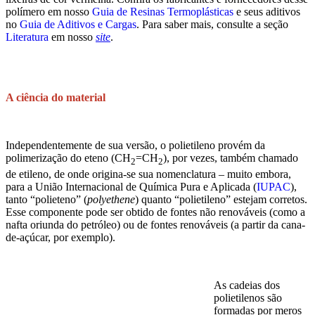
polímero em nosso
Guia de Resinas Termoplásticas
e seus aditivos
no
Guia de Aditivos e Cargas
. Para saber mais, consulte a seção
Literatura
em nosso
site
.
A ciência do material
Independentemente de sua versão, o polietileno provém da
polimerização do eteno (CH
=CH
), por vezes, também chamado
2
2
de etileno, de onde origina-se sua nomenclatura – muito embora,
para a União Internacional de Química Pura e Aplicada (
IUPAC
),
tanto “polieteno” (
polyethene
) quanto “polietileno” estejam corretos.
Esse componente pode ser obtido de fontes não renováveis (como a
nafta oriunda do petróleo) ou de fontes renováveis (a partir da cana-
de-açúcar, por exemplo).
As cadeias dos
polietilenos são
formadas por meros