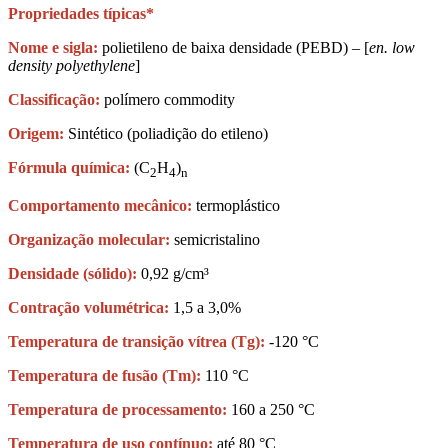
Propriedades típicas*
Nome e sigla:
polietileno de baixa densidade (PEBD) – [
en. low
density polyethylene
]
Classificação:
polímero commodity
Origem:
Sintético (poliadição do etileno)
Fórmula química:
(C
H
)
2
4
n
Comportamento mecânico:
termoplástico
Organização molecular:
semicristalino
Densidade (sólido):
0,92 g/cm³
Contração volumétrica:
1,5 a 3,0%
Temperatura de transição vítrea (Tg):
-120 °C
Temperatura de fusão (Tm):
110 °C
Temperatura de processamento:
160 a 250 °C
Temperatura de uso contínuo:
até 80 °C