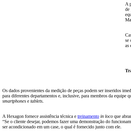
A p
de 
equ
Ma
Cas
se 
as 
Tr
Os dados provenientes da medição de peças podem ser inseridos imedi
para diferentes departamentos e, inclusive, para membros da equipe q
smartphones
e
tablets
.
A Hexagon fornece assistência técnica e
treinamento
in loco
que abran
“Se o cliente desejar, podemos fazer uma demonstração do funciona
ser acondicionado em um case, o qual é fornecido junto com ele.