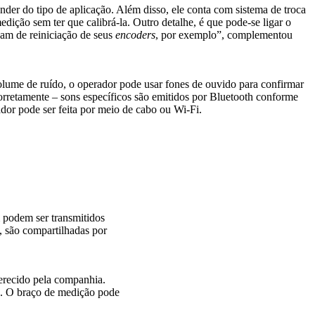
der do tipo de aplicação. Além disso, ele conta com sistema de troca
dição sem ter que calibrá-la. Outro detalhe, é que pode-se ligar o
vam de reiniciação de seus
encoders
, por exemplo”, complementou
volume de ruído, o operador pode usar fones de ouvido para confirmar
orretamente – sons específicos são emitidos por Bluetooth conforme
ador pode ser feita por meio de cabo ou Wi-Fi.
 podem ser transmitidos
, são compartilhadas por
erecido pela companhia.
o. O braço de medição pode