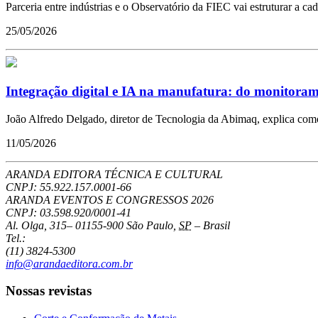
Parceria entre indústrias e o Observatório da FIEC vai estruturar a
25/05/2026
Integração digital e IA na manufatura: do monitoramen
João Alfredo Delgado, diretor de Tecnologia da Abimaq, explica como
11/05/2026
ARANDA EDITORA TÉCNICA E CULTURAL
CNPJ: 55.922.157.0001-66
ARANDA EVENTOS E CONGRESSOS
2026
CNPJ: 03.598.920/0001-41
Al. Olga, 315
–
01155-900
São Paulo
,
SP
–
Brasil
Tel.:
(11) 3824-5300
info@arandaeditora.com.br
Nossas revistas