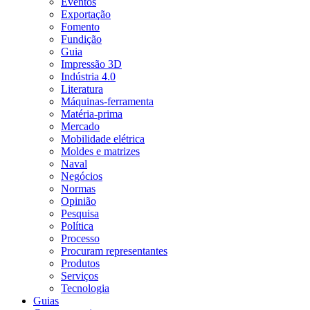
Eventos
Exportação
Fomento
Fundição
Guia
Impressão 3D
Indústria 4.0
Literatura
Máquinas-ferramenta
Matéria-prima
Mercado
Mobilidade elétrica
Moldes e matrizes
Naval
Negócios
Normas
Opinião
Pesquisa
Política
Processo
Procuram representantes
Produtos
Serviços
Tecnologia
Guias