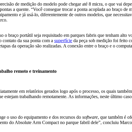
recisão de medição do modelo pode chegar até 8 micra, o que vai depen
pontas a quente. “Você consegue trocar a ponta acoplada ao braço de me
ipamento e já usá-lo, diferentemente de outros modelos, que necessita
rco.
o o braço portátil seja requisitado em parques fabris que tenham alto 
o contato da sua ponta com a
superfície
da peça sob medição foi feito c
etapas da operação são realizadas. A conexão entre o braço e o comput
abalho remoto e treinamento
atamente em relatórios gerados logo após o processo, os quais também
ue estejam trabalhando remotamente. As informações, neste último caso
ge o uso do equipamento e dos recursos do
software
, que também é of
mento do Absolute Arm Compact no parque fabril dele”, concluiu Marc