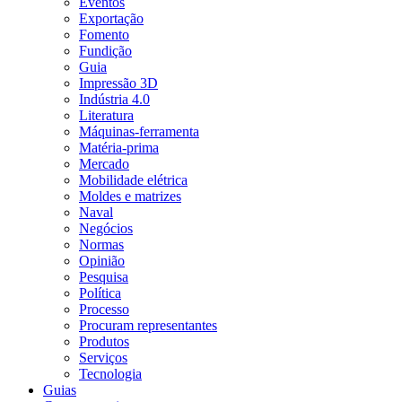
Eventos
Exportação
Fomento
Fundição
Guia
Impressão 3D
Indústria 4.0
Literatura
Máquinas-ferramenta
Matéria-prima
Mercado
Mobilidade elétrica
Moldes e matrizes
Naval
Negócios
Normas
Opinião
Pesquisa
Política
Processo
Procuram representantes
Produtos
Serviços
Tecnologia
Guias