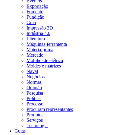
Eventos
Exportação
Fomento
Fundição
Guia
Impressão 3D
Indústria 4.0
Literatura
Máquinas-ferramenta
Matéria-prima
Mercado
Mobilidade elétrica
Moldes e matrizes
Naval
Negócios
Normas
Opinião
Pesquisa
Política
Processo
Procuram representantes
Produtos
Serviços
Tecnologia
Guias