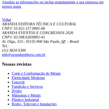
Atualize as informações ou inclua gratuitamente a sua empresa em
nossos guias
Voltar
ARANDA EDITORA TÉCNICA E CULTURAL
CNPJ: 55.922.157.0001-66
ARANDA EVENTOS E CONGRESSOS
2026
CNPJ: 03.598.920/0001-41
Al. Olga, 315
–
01155-900
São Paulo
,
SP
–
Brasil
Tel.:
(11) 3824-5300
info@arandaeditora.com.br
Nossas revistas
Corte e Conformação de Metais
Eletricidade Moderna
Fotovolt
Fundição e Serviços
Hydro
Máquinas e Metais
Plástico Industrial
Redes, Telecom e Instalações