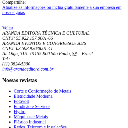
Compartilhe:
Atualize as informações ou inclua gratuitamente a sua empresa em
nossos guias
Voltar
ARANDA EDITORA TÉCNICA E CULTURAL
CNPJ: 55.922.157.0001-66
ARANDA EVENTOS E CONGRESSOS
2026
CNPJ: 03.598.920/0001-41
Al. Olga, 315
–
01155-900
São Paulo
,
SP
–
Brasil
Tel.:
(11) 3824-5300
info@arandaeditora.com.br
Nossas revistas
Corte e Conformação de Metais
Eletricidade Moderna
Fotovolt
Fundição e Serviços
Hydro
Máquinas e Metais
Plástico Industrial
Redes, Telecom e Instalações