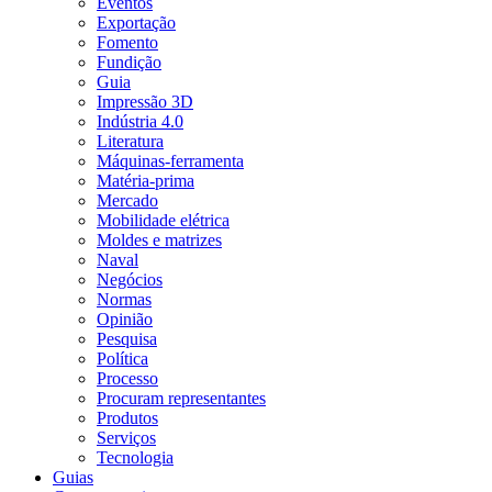
Eventos
Exportação
Fomento
Fundição
Guia
Impressão 3D
Indústria 4.0
Literatura
Máquinas-ferramenta
Matéria-prima
Mercado
Mobilidade elétrica
Moldes e matrizes
Naval
Negócios
Normas
Opinião
Pesquisa
Política
Processo
Procuram representantes
Produtos
Serviços
Tecnologia
Guias