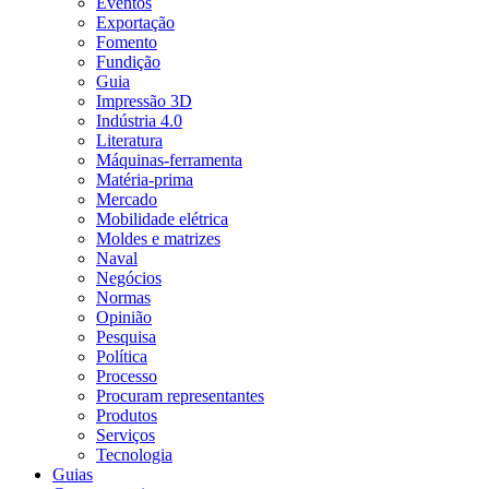
Eventos
Exportação
Fomento
Fundição
Guia
Impressão 3D
Indústria 4.0
Literatura
Máquinas-ferramenta
Matéria-prima
Mercado
Mobilidade elétrica
Moldes e matrizes
Naval
Negócios
Normas
Opinião
Pesquisa
Política
Processo
Procuram representantes
Produtos
Serviços
Tecnologia
Guias