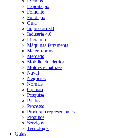
Eventos
Exportação
Fomento
Fundição
Guia
Impressão 3D
Indústria 4.0
Literatura
Máquinas-ferramenta
Matéria-prima
Mercado
Mobilidade elétrica
Moldes e matrizes
Naval
Negócios
Normas
Opinião
Pesquisa
Política
Processo
Procuram representantes
Produtos
Serviços
Tecnologia
Guias