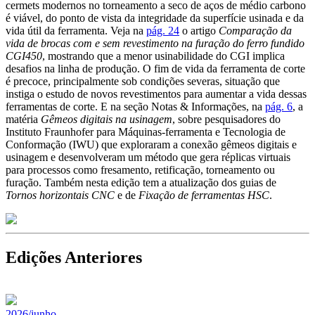
cermets modernos no torneamento a seco de aços de médio carbono
é viável, do ponto de vista da integridade da superfície usinada e da
vida útil da ferramenta. Veja na
pág. 24
o artigo
Comparação da
vida de brocas com e sem revestimento na furação do ferro fundido
CGI450
, mostrando que a menor usinabilidade do CGI implica
desafios na linha de produção. O fim de vida da ferramenta de corte
é precoce, principalmente sob condições severas, situação que
instiga o estudo de novos revestimentos para aumentar a vida dessas
ferramentas de corte. E na seção Notas & Informações, na
pág. 6
, a
matéria
Gêmeos digitais na usinagem
, sobre pesquisadores do
Instituto Fraunhofer para Máquinas-ferramenta e Tecnologia de
Conformação (IWU) que exploraram a conexão gêmeos digitais e
usinagem e desenvolveram um método que gera réplicas virtuais
para processos como fresamento, retificação, torneamento ou
furação. Também nesta edição tem a atualização dos guias de
Tornos horizontais CNC
e de
Fixação de ferramentas HSC
.
Edições Anteriores
2026/junho