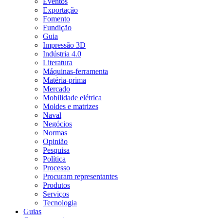
Eventos
Exportação
Fomento
Fundição
Guia
Impressão 3D
Indústria 4.0
Literatura
Máquinas-ferramenta
Matéria-prima
Mercado
Mobilidade elétrica
Moldes e matrizes
Naval
Negócios
Normas
Opinião
Pesquisa
Política
Processo
Procuram representantes
Produtos
Serviços
Tecnologia
Guias