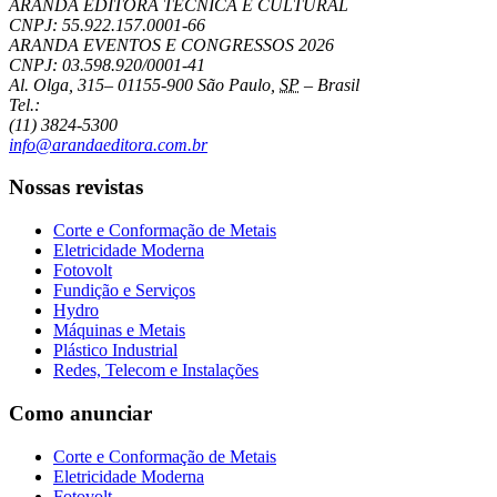
ARANDA EDITORA TÉCNICA E CULTURAL
CNPJ: 55.922.157.0001-66
ARANDA EVENTOS E CONGRESSOS
2026
CNPJ: 03.598.920/0001-41
Al. Olga, 315
–
01155-900
São Paulo
,
SP
–
Brasil
Tel.:
(11) 3824-5300
info@arandaeditora.com.br
Nossas revistas
Corte e Conformação de Metais
Eletricidade Moderna
Fotovolt
Fundição e Serviços
Hydro
Máquinas e Metais
Plástico Industrial
Redes, Telecom e Instalações
Como anunciar
Corte e Conformação de Metais
Eletricidade Moderna
Fotovolt