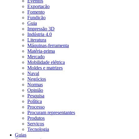
Eventos
Exportação
Fomento
Fundição
Guia
Impressão 3D
Indústria 4.0
Literatura
Máquinas-ferramenta
Matéria-prima
Mercado
Mobilidade elétrica
Moldes e matrizes
Naval
Negócios
Normas
Opinião
Pesquisa
Política
Processo
Procuram representantes
Produtos
Serviços
Tecnologia
Guias