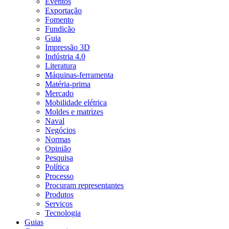
Eventos
Exportação
Fomento
Fundição
Guia
Impressão 3D
Indústria 4.0
Literatura
Máquinas-ferramenta
Matéria-prima
Mercado
Mobilidade elétrica
Moldes e matrizes
Naval
Negócios
Normas
Opinião
Pesquisa
Política
Processo
Procuram representantes
Produtos
Serviços
Tecnologia
Guias