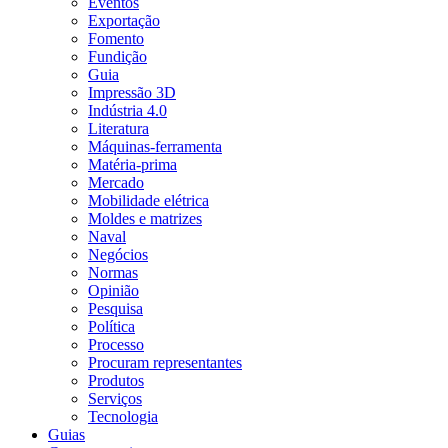
Eventos
Exportação
Fomento
Fundição
Guia
Impressão 3D
Indústria 4.0
Literatura
Máquinas-ferramenta
Matéria-prima
Mercado
Mobilidade elétrica
Moldes e matrizes
Naval
Negócios
Normas
Opinião
Pesquisa
Política
Processo
Procuram representantes
Produtos
Serviços
Tecnologia
Guias