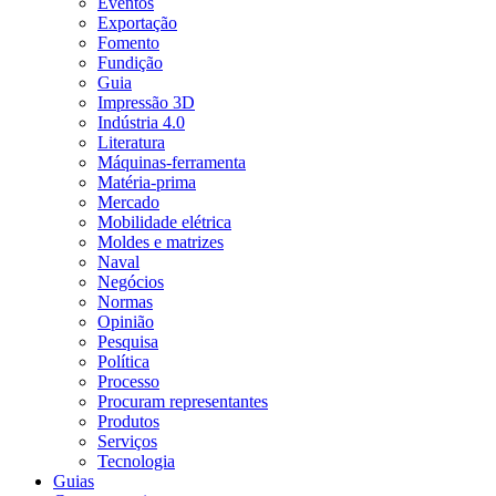
Eventos
Exportação
Fomento
Fundição
Guia
Impressão 3D
Indústria 4.0
Literatura
Máquinas-ferramenta
Matéria-prima
Mercado
Mobilidade elétrica
Moldes e matrizes
Naval
Negócios
Normas
Opinião
Pesquisa
Política
Processo
Procuram representantes
Produtos
Serviços
Tecnologia
Guias