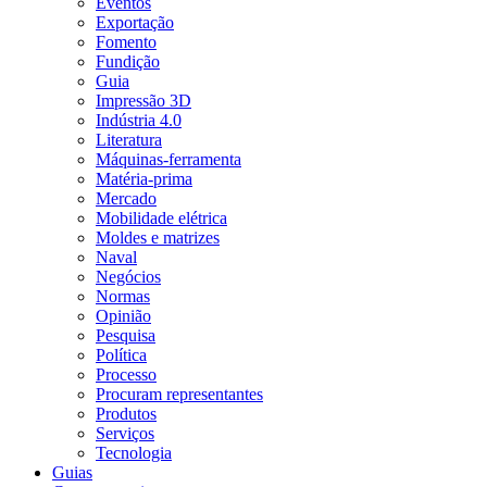
Eventos
Exportação
Fomento
Fundição
Guia
Impressão 3D
Indústria 4.0
Literatura
Máquinas-ferramenta
Matéria-prima
Mercado
Mobilidade elétrica
Moldes e matrizes
Naval
Negócios
Normas
Opinião
Pesquisa
Política
Processo
Procuram representantes
Produtos
Serviços
Tecnologia
Guias