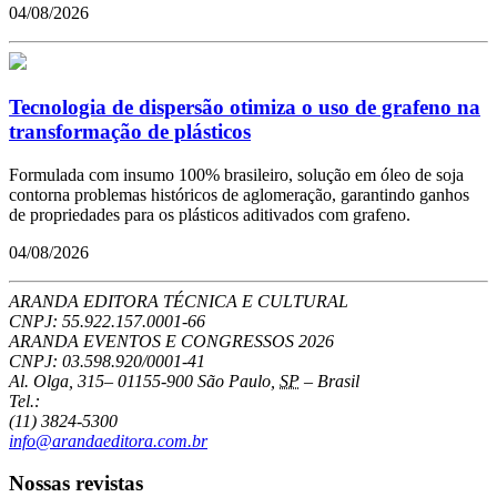
04/08/2026
Tecnologia de dispersão otimiza o uso de grafeno na
transformação de plásticos
Formulada com insumo 100% brasileiro, solução em óleo de soja
contorna problemas históricos de aglomeração, garantindo ganhos
de propriedades para os plásticos aditivados com grafeno.
04/08/2026
ARANDA EDITORA TÉCNICA E CULTURAL
CNPJ: 55.922.157.0001-66
ARANDA EVENTOS E CONGRESSOS
2026
CNPJ: 03.598.920/0001-41
Al. Olga, 315
–
01155-900
São Paulo
,
SP
–
Brasil
Tel.:
(11) 3824-5300
info@arandaeditora.com.br
Nossas revistas