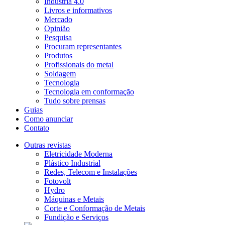
Indústria 4.0
Livros e informativos
Mercado
Opinião
Pesquisa
Procuram representantes
Produtos
Profissionais do metal
Soldagem
Tecnologia
Tecnologia em conformação
Tudo sobre prensas
Guias
Como anunciar
Contato
Outras revistas
Eletricidade Moderna
Plástico Industrial
Redes, Telecom e Instalações
Fotovolt
Hydro
Máquinas e Metais
Corte e Conformação de Metais
Fundição e Serviços