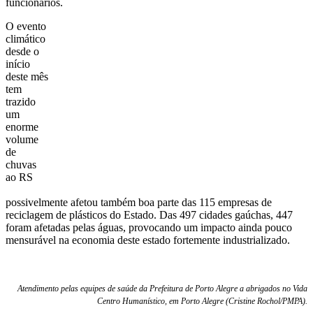
funcionários.
O evento
climático
desde o
início
deste mês
tem
trazido
um
enorme
volume
de
chuvas
ao RS
possivelmente afetou também boa parte das 115 empresas de
reciclagem de plásticos do Estado. Das 497 cidades gaúchas, 447
foram afetadas pelas águas, provocando um impacto ainda pouco
mensurável na economia deste estado fortemente industrializado.
Atendimento pelas equipes de saúde da Prefeitura de Porto Alegre a abrigados no Vida
Centro Humanístico, em Porto Alegre (Cristine Rochol/PMPA).