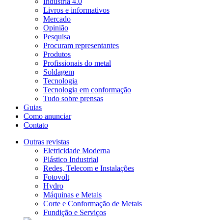
Indústria 4.0
Livros e informativos
Mercado
Opinião
Pesquisa
Procuram representantes
Produtos
Profissionais do metal
Soldagem
Tecnologia
Tecnologia em conformação
Tudo sobre prensas
Guias
Como anunciar
Contato
Outras revistas
Eletricidade Moderna
Plástico Industrial
Redes, Telecom e Instalações
Fotovolt
Hydro
Máquinas e Metais
Corte e Conformação de Metais
Fundição e Serviços