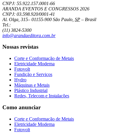
CNPJ: 55.922.157.0001-66
ARANDA EVENTOS E CONGRESSOS
2026
CNPJ: 03.598.920/0001-41
Al. Olga, 315
–
01155-900
São Paulo
,
SP
–
Brasil
Tel.:
(11) 3824-5300
info@arandaeditora.com.br
Nossas revistas
Corte e Conformação de Metais
Eletricidade Moderna
Fotovolt
Fundição e Serviços
Hydro
Máquinas e Metais
Plástico Industrial
Redes, Telecom e Instalações
Como anunciar
Corte e Conformação de Metais
Eletricidade Moderna
Fotovolt