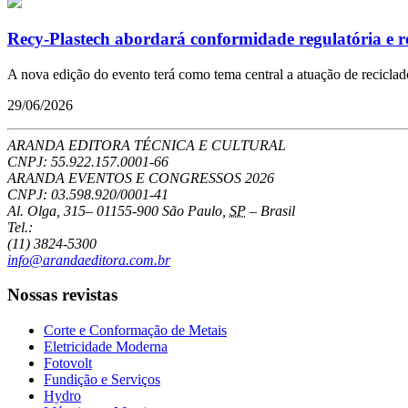
Recy-Plastech abordará conformidade regulatória e re
A nova edição do evento terá como tema central a atuação de recicla
29/06/2026
ARANDA EDITORA TÉCNICA E CULTURAL
CNPJ: 55.922.157.0001-66
ARANDA EVENTOS E CONGRESSOS
2026
CNPJ: 03.598.920/0001-41
Al. Olga, 315
–
01155-900
São Paulo
,
SP
–
Brasil
Tel.:
(11) 3824-5300
info@arandaeditora.com.br
Nossas revistas
Corte e Conformação de Metais
Eletricidade Moderna
Fotovolt
Fundição e Serviços
Hydro