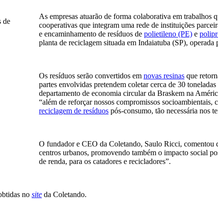
As empresas atuarão de forma colaborativa em trabalhos q
cooperativas que integram uma rede de instituições parcei
e encaminhamento de resíduos de
polietileno (PE)
e
polip
planta de reciclagem situada em Indaiatuba (SP), operada 
Os resíduos serão convertidos em
novas resinas
que retorn
partes envolvidas pretendem coletar cerca de 30 toneladas 
departamento de economia circular da Braskem na América 
“além de reforçar nossos compromissos socioambientais, 
reciclagem de resíduos
pós-consumo, tão necessária nos te
O fundador e CEO da Coletando, Saulo Ricci, comentou que
centros urbanos, promovendo também o impacto social positi
de renda, para os catadores e recicladores”.
obtidas no
site
da Coletando.