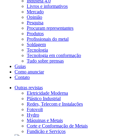
Indústria 4.0
Livros e informativos
Mercado
Opinião
Pesquisa
Procuram representantes
Produtos
Profissionais do metal
Soldagem
Tecnologia
Tecnologia em conformação
Tudo sobre prensas
Guias
Como anunciar
Contato
Outras revistas
Eletricidade Moderna
Plástico Industrial
Redes, Telecom e Instalações
Fotovolt
Hydro
Máquinas e Metais
Corte e Conformação de Metais
Fundição e Serviços