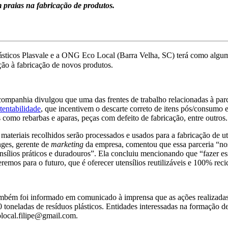
m praias na fabricação de produtos.
 plásticos Plasvale e a ONG Eco Local (Barra Velha, SC) terá como alg
ção à fabricação de novos produtos.
ompanhia divulgou que uma das frentes de trabalho relacionadas à par
tentabilidade
, que incentivem o descarte correto de itens pós/consumo e
s como rebarbas e aparas, peças com defeito de fabricação, entre outros.
materiais recolhidos serão processados e usados para a fabricação de ut
ges, gerente de
marketing
da empresa, comentou que essa parceria “nos
nsílios práticos e duradouros”. Ela concluiu mencionando que “fazer e
remos para o futuro, que é oferecer utensílios reutilizáveis e 100% reci
mbém foi informado em comunicado à imprensa que as ações realizada
 toneladas de resíduos plásticos. Entidades interessadas na formação 
local.filipe@gmail.com.