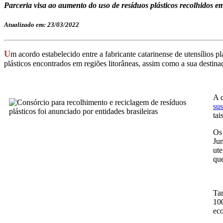
Parceria visa ao aumento do uso de resíduos plásticos recolhidos e
Atualizado em: 23/03/2022
U
m acordo estabelecido entre a fabricante catarinense de utensílios
plásticos encontrados em regiões litorâneas, assim como a sua destina
A c
sus
tai
Os 
Jun
ute
que
Ta
100
eco