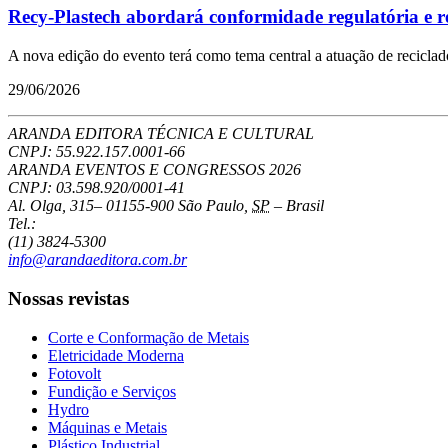
Recy-Plastech abordará conformidade regulatória e re
A nova edição do evento terá como tema central a atuação de recicla
29/06/2026
ARANDA EDITORA TÉCNICA E CULTURAL
CNPJ: 55.922.157.0001-66
ARANDA EVENTOS E CONGRESSOS
2026
CNPJ: 03.598.920/0001-41
Al. Olga, 315
–
01155-900
São Paulo
,
SP
–
Brasil
Tel.:
(11) 3824-5300
info@arandaeditora.com.br
Nossas revistas
Corte e Conformação de Metais
Eletricidade Moderna
Fotovolt
Fundição e Serviços
Hydro
Máquinas e Metais
Plástico Industrial