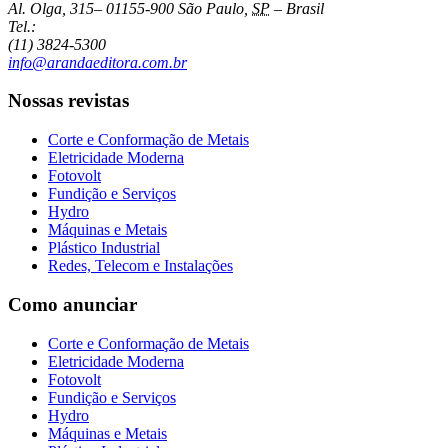
Al. Olga, 315
–
01155-900
São Paulo
,
SP
–
Brasil
Tel.:
(11) 3824-5300
info@arandaeditora.com.br
Nossas revistas
Corte e Conformação de Metais
Eletricidade Moderna
Fotovolt
Fundição e Serviços
Hydro
Máquinas e Metais
Plástico Industrial
Redes, Telecom e Instalações
Como anunciar
Corte e Conformação de Metais
Eletricidade Moderna
Fotovolt
Fundição e Serviços
Hydro
Máquinas e Metais