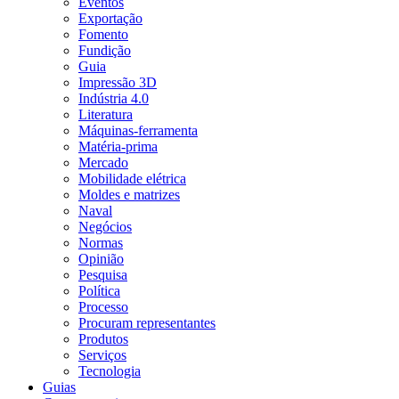
Eventos
Exportação
Fomento
Fundição
Guia
Impressão 3D
Indústria 4.0
Literatura
Máquinas-ferramenta
Matéria-prima
Mercado
Mobilidade elétrica
Moldes e matrizes
Naval
Negócios
Normas
Opinião
Pesquisa
Política
Processo
Procuram representantes
Produtos
Serviços
Tecnologia
Guias