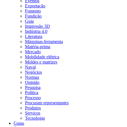
Eventos
Exportação
Fomento
Fundição
Guia
Impressão 3D
Indústria 4.0
Literatura
Máquinas-ferramenta
Matéria-prima
Mercado
Mobilidade elétrica
Moldes e matrizes
Naval
Negócios
Normas
Opinião
Pesquisa
Política
Processo
Procuram representantes
Produtos
Serviços
Tecnologia
Guias